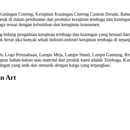
 Kuningan Ciseeng, Kerajinan Kuningan Ciseeng Custom Desain, Bah
k di dalam pembuatan dan produksi kerajinan tembaga dan kuningan. 
aga sesuai dengan kebutuhan dan keinginan konsumen.
ng bidang pengadaan kerajinan tembaga dan kuningan yang berasal da
 heran jika banyak sekali industri-industri kerajinan tembaga di sepan
htub, Logo Perusahaan, Lampu Meja, Lampu Stand, Lampu Gantung, Rel
un bahan-bahan atau material dari produk kami adalah Tembaga, Kuni
ningan yang unik dan menarik dengan harga yang terjangkau.
n Art