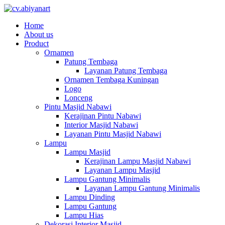
Home
About us
Product
Ornamen
Patung Tembaga
Layanan Patung Tembaga
Ornamen Tembaga Kuningan
Logo
Lonceng
Pintu Masjid Nabawi
Kerajinan Pintu Nabawi
Interior Masjid Nabawi
Layanan Pintu Masjid Nabawi
Lampu
Lampu Masjid
Kerajinan Lampu Masjid Nabawi
Layanan Lampu Masjid
Lampu Gantung Minimalis
Layanan Lampu Gantung Minimalis
Lampu Dinding
Lampu Gantung
Lampu Hias
Dekorasi Interior Masjid