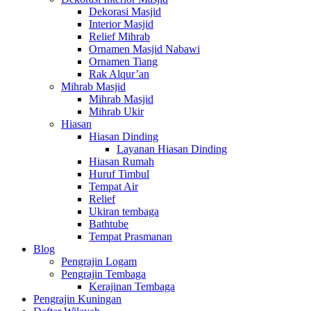
Dekorasi Masjid
Interior Masjid
Relief Mihrab
Ornamen Masjid Nabawi
Ornamen Tiang
Rak Alqur’an
Mihrab Masjid
Mihrab Masjid
Mihrab Ukir
Hiasan
Hiasan Dinding
Layanan Hiasan Dinding
Hiasan Rumah
Huruf Timbul
Tempat Air
Relief
Ukiran tembaga
Bathtube
Tempat Prasmanan
Blog
Pengrajin Logam
Pengrajin Tembaga
Kerajinan Tembaga
Pengrajin Kuningan