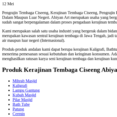
12
Mei
Pengrajin Tembaga Ciseeng, Kerajinan Tembaga Ciseeng, Pengrajin
Dalam Maupun Luar Negeri. Abiyan Art merupakan usaha yang bergera
sudah sangat berpengalaman dalam proses pengadaan kerajinan temb
Kami merupakan salah satu usaha industri yang bergerak dalam bida
merupakan kawasan sentral kerajinan tembaga di Jawa Tengah, jadi tak
air maupun luar negeri (Internasional).
Produk-produk andalan kami dapat berupa kerajinan Kaligrafi, Bat
menerima pemesanan sesuai kebutuhan dan keinginan konsumen. Adap
menghasilkan ratusan karya seni kerajinan tembaga dan kerajinan ku
Produk Kerajinan Tembaga Ciseeng Abiya
Mihrab Masjid
Kaligrafi
Lampu Gantung
Kubah Masjid
Pilar Masjid
Bath Tube
Patung
Cermin