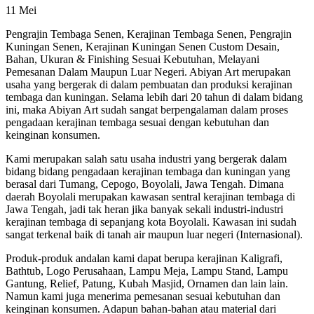
11
Mei
Pengrajin Tembaga Senen, Kerajinan Tembaga Senen, Pengrajin
Kuningan Senen, Kerajinan Kuningan Senen Custom Desain,
Bahan, Ukuran & Finishing Sesuai Kebutuhan, Melayani
Pemesanan Dalam Maupun Luar Negeri. Abiyan Art merupakan
usaha yang bergerak di dalam pembuatan dan produksi kerajinan
tembaga dan kuningan. Selama lebih dari 20 tahun di dalam bidang
ini, maka Abiyan Art sudah sangat berpengalaman dalam proses
pengadaan kerajinan tembaga sesuai dengan kebutuhan dan
keinginan konsumen.
Kami merupakan salah satu usaha industri yang bergerak dalam
bidang bidang pengadaan kerajinan tembaga dan kuningan yang
berasal dari Tumang, Cepogo, Boyolali, Jawa Tengah. Dimana
daerah Boyolali merupakan kawasan sentral kerajinan tembaga di
Jawa Tengah, jadi tak heran jika banyak sekali industri-industri
kerajinan tembaga di sepanjang kota Boyolali. Kawasan ini sudah
sangat terkenal baik di tanah air maupun luar negeri (Internasional).
Produk-produk andalan kami dapat berupa kerajinan Kaligrafi,
Bathtub, Logo Perusahaan, Lampu Meja, Lampu Stand, Lampu
Gantung, Relief, Patung, Kubah Masjid, Ornamen dan lain lain.
Namun kami juga menerima pemesanan sesuai kebutuhan dan
keinginan konsumen. Adapun bahan-bahan atau material dari