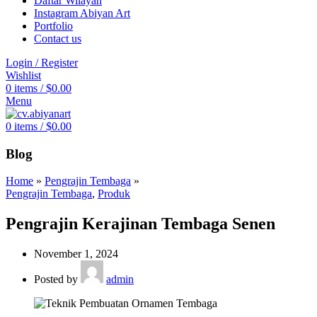
Daftar Wilayah
Instagram Abiyan Art
Portfolio
Contact us
Login / Register
Wishlist
0
items
/
$
0.00
Menu
0
items
/
$
0.00
Blog
Home
»
Pengrajin Tembaga
»
Pengrajin Tembaga
,
Produk
Pengrajin Kerajinan Tembaga Senen
November 1, 2024
Posted by
admin