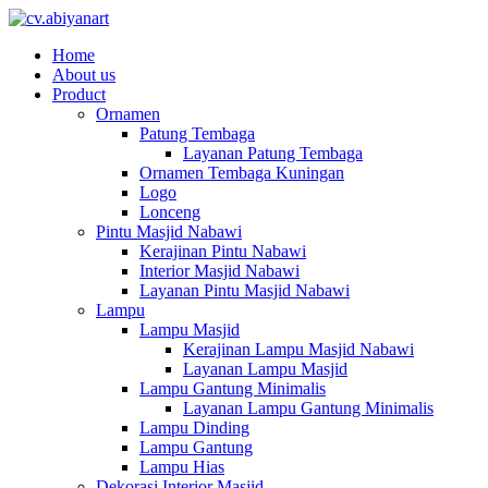
Home
About us
Product
Ornamen
Patung Tembaga
Layanan Patung Tembaga
Ornamen Tembaga Kuningan
Logo
Lonceng
Pintu Masjid Nabawi
Kerajinan Pintu Nabawi
Interior Masjid Nabawi
Layanan Pintu Masjid Nabawi
Lampu
Lampu Masjid
Kerajinan Lampu Masjid Nabawi
Layanan Lampu Masjid
Lampu Gantung Minimalis
Layanan Lampu Gantung Minimalis
Lampu Dinding
Lampu Gantung
Lampu Hias
Dekorasi Interior Masjid