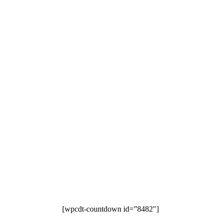
[wpcdt-countdown id=”8482″]