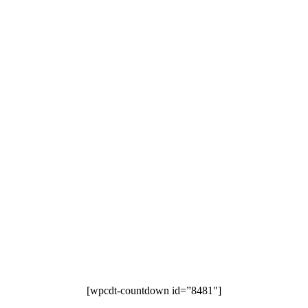
[wpcdt-countdown id=”8481″]