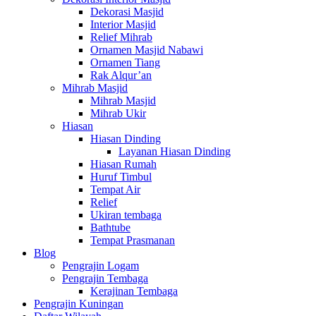
Dekorasi Masjid
Interior Masjid
Relief Mihrab
Ornamen Masjid Nabawi
Ornamen Tiang
Rak Alqur’an
Mihrab Masjid
Mihrab Masjid
Mihrab Ukir
Hiasan
Hiasan Dinding
Layanan Hiasan Dinding
Hiasan Rumah
Huruf Timbul
Tempat Air
Relief
Ukiran tembaga
Bathtube
Tempat Prasmanan
Blog
Pengrajin Logam
Pengrajin Tembaga
Kerajinan Tembaga
Pengrajin Kuningan