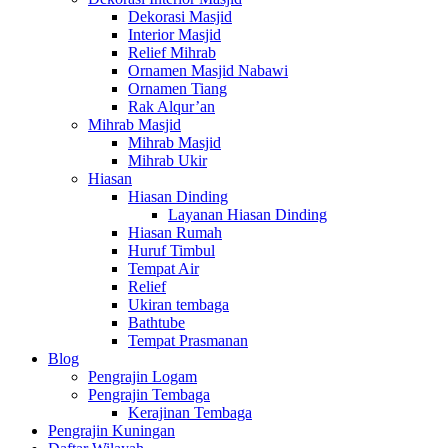
Dekorasi Masjid
Interior Masjid
Relief Mihrab
Ornamen Masjid Nabawi
Ornamen Tiang
Rak Alqur’an
Mihrab Masjid
Mihrab Masjid
Mihrab Ukir
Hiasan
Hiasan Dinding
Layanan Hiasan Dinding
Hiasan Rumah
Huruf Timbul
Tempat Air
Relief
Ukiran tembaga
Bathtube
Tempat Prasmanan
Blog
Pengrajin Logam
Pengrajin Tembaga
Kerajinan Tembaga
Pengrajin Kuningan