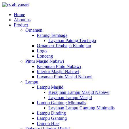
Home
About us
Product
Ornamen
Patung Tembaga
Layanan Patung Tembaga
Ornamen Tembaga Kuningan
Logo
Lonceng
Pintu Masjid Nabawi
Kerajinan Pintu Nabawi
Interior Masjid Nabawi
Layanan Pintu Masjid Nabawi
Lampu
Lampu Masjid
Kerajinan Lampu Masjid Nabawi
Layanan Lampu Masjid
Lampu Gantung Minimalis
Layanan Lampu Gantung Minimalis
Lampu Dinding
Lampu Gantung
Lampu Hias
Dekorasi Interior Masjid