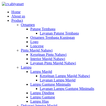
Home
About us
Product
Ornamen
Patung Tembaga
Layanan Patung Tembaga
Ornamen Tembaga Kuningan
Logo
Lonceng
Pintu Masjid Nabawi
Kerajinan Pintu Nabawi
Interior Masjid Nabawi
Layanan Pintu Masjid Nabawi
Lampu
Lampu Masjid
Kerajinan Lampu Masjid Nabawi
Layanan Lampu Masjid
Lampu Gantung Minimalis
Layanan Lampu Gantung Minimalis
Lampu Dinding
Lampu Gantung
Lampu Hias
Dekorasi Interior Masjid