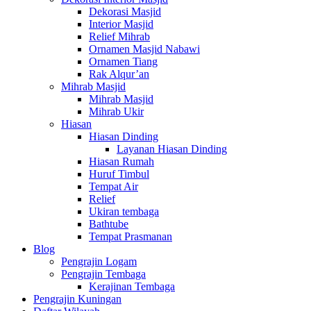
Dekorasi Masjid
Interior Masjid
Relief Mihrab
Ornamen Masjid Nabawi
Ornamen Tiang
Rak Alqur’an
Mihrab Masjid
Mihrab Masjid
Mihrab Ukir
Hiasan
Hiasan Dinding
Layanan Hiasan Dinding
Hiasan Rumah
Huruf Timbul
Tempat Air
Relief
Ukiran tembaga
Bathtube
Tempat Prasmanan
Blog
Pengrajin Logam
Pengrajin Tembaga
Kerajinan Tembaga
Pengrajin Kuningan