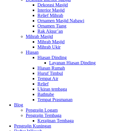
Dekorasi Masjid
Interior Masjid
Relief Mihrab
Ornamen Masjid Nabawi
Ornamen Tiang
Rak Alqur’an
Mihrab Masjid
Mihrab Masjid
Mihrab Ukir
Hiasan
Hiasan Dinding
Layanan Hiasan Dinding
Hiasan Rumah
Huruf Timbul
Tempat Air
Relief
Ukiran tembaga
Bathtube
Tempat Prasmanan
Blog
Pengrajin Logam
Pengrajin Tembaga
Kerajinan Tembaga
Pengrajin Kuningan