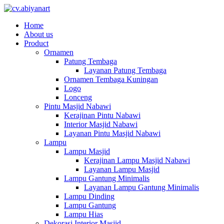
Home
About us
Product
Ornamen
Patung Tembaga
Layanan Patung Tembaga
Ornamen Tembaga Kuningan
Logo
Lonceng
Pintu Masjid Nabawi
Kerajinan Pintu Nabawi
Interior Masjid Nabawi
Layanan Pintu Masjid Nabawi
Lampu
Lampu Masjid
Kerajinan Lampu Masjid Nabawi
Layanan Lampu Masjid
Lampu Gantung Minimalis
Layanan Lampu Gantung Minimalis
Lampu Dinding
Lampu Gantung
Lampu Hias
Dekorasi Interior Masjid