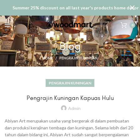
Summer 25% discount on all last year's products home decor
0
Blog
HOME
PENGRAJIN KUNINGAN
PENGRAJIN KUNINGAN
Pengrajin Kuningan Kapuas Hulu
Admin
Abiyan Art merupakan usaha yang bergerak di dalam pembuatan
dan produksi kerajinan tembaga dan kuningan. Selama lebih dari 20
tahun dalam bidang ini, Abiyan Art sudah sangat berpengalaman