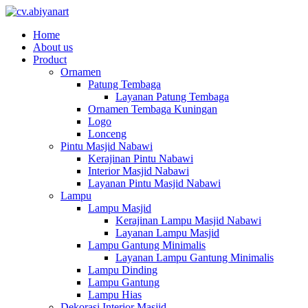
Home
About us
Product
Ornamen
Patung Tembaga
Layanan Patung Tembaga
Ornamen Tembaga Kuningan
Logo
Lonceng
Pintu Masjid Nabawi
Kerajinan Pintu Nabawi
Interior Masjid Nabawi
Layanan Pintu Masjid Nabawi
Lampu
Lampu Masjid
Kerajinan Lampu Masjid Nabawi
Layanan Lampu Masjid
Lampu Gantung Minimalis
Layanan Lampu Gantung Minimalis
Lampu Dinding
Lampu Gantung
Lampu Hias
Dekorasi Interior Masjid