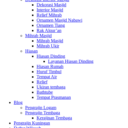
Dekorasi Masjid
Interior Masjid
Relief Mihrab
Ornamen Masjid Nabawi
Ornamen Tiang
Rak Alqur’an
Mihrab Masjid
Mihrab Masjid
Mihrab Ukir
Hiasan
Hiasan Dinding
Layanan Hiasan Dinding
Hiasan Rumah
Huruf Timbul
Tempat Air
Relief
Ukiran tembaga
Bathtube
Tempat Prasmanan
Blog
Pengrajin Logam
Pengrajin Tembaga
Kerajinan Tembaga
Pengrajin Kuningan