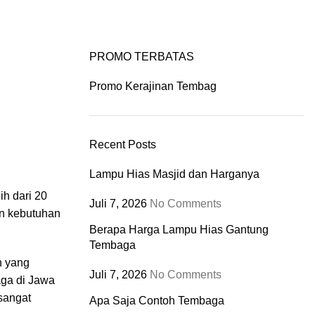
rt
Portfolio
/
$
0.00
Login / Register
0
items
PROMO TERBATAS
Promo Kerajinan Tembag
Recent Posts
Lampu Hias Masjid dan Harganya
h dari 20
Juli 7, 2026
No Comments
an kebutuhan
Berapa Harga Lampu Hias Gantung
Tembaga
n yang
Juli 7, 2026
No Comments
aga di Jawa
 sangat
Apa Saja Contoh Tembaga