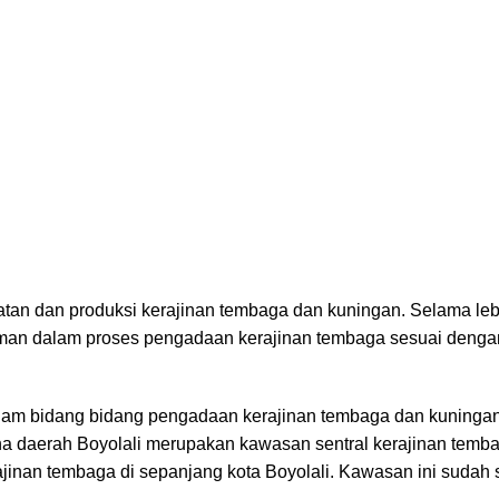
Pengrajin Kuningan
Daftar Wilayah
Instagram Abiyan A
Contact us
an dan produksi kerajinan tembaga dan kuningan. Selama lebi
laman dalam proses pengadaan kerajinan tembaga sesuai deng
alam bidang bidang pengadaan kerajinan tembaga dan kuninga
na daerah Boyolali merupakan kawasan sentral kerajinan temb
kerajinan tembaga di sepanjang kota Boyolali. Kawasan ini sudah