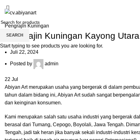
Blog
Home
About us
Product
Blog
HOME
PENGRAJIN KUNINGAN
Pengrajin Kuningan
Pengrajin Kuningan Kayong Utara
SEARCH
Start typing to see products you are looking for.
Juli 22, 2024
Posted by
admin
22
Jul
Abiyan Art merupakan usaha yang bergerak di dalam pembuat
tahun dalam bidang ini, Abiyan Art sudah sangat berpenga
dan keinginan konsumen.
Kami merupakan salah satu usaha industri yang bergerak d
berasal dari Tumang, Cepogo, Boyolali, Jawa Tengah. Dima
Tengah, jadi tak heran jika banyak sekali industri-industri 