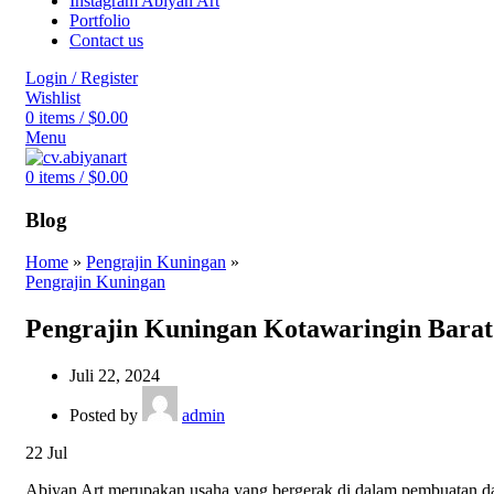
Instagram Abiyan Art
Portfolio
Contact us
Login / Register
Wishlist
0
items
/
$
0.00
Menu
0
items
/
$
0.00
Blog
Home
»
Pengrajin Kuningan
»
Pengrajin Kuningan
Pengrajin Kuningan Kotawaringin Barat
Juli 22, 2024
Posted by
admin
22
Jul
Abiyan Art merupakan usaha yang bergerak di dalam pembuatan d