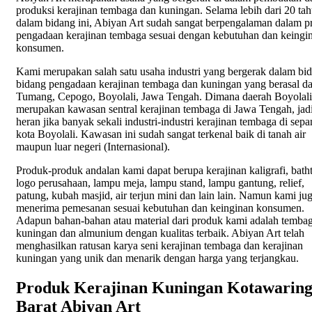
produksi kerajinan tembaga dan kuningan. Selama lebih dari 20 ta
dalam bidang ini, Abiyan Art sudah sangat berpengalaman dalam p
pengadaan kerajinan tembaga sesuai dengan kebutuhan dan keingi
konsumen.
Kami merupakan salah satu usaha industri yang bergerak dalam bi
bidang pengadaan kerajinan tembaga dan kuningan yang berasal da
Tumang, Cepogo, Boyolali, Jawa Tengah. Dimana daerah Boyolali
merupakan kawasan sentral kerajinan tembaga di Jawa Tengah, jadi
heran jika banyak sekali industri-industri kerajinan tembaga di sep
kota Boyolali. Kawasan ini sudah sangat terkenal baik di tanah air
maupun luar negeri (Internasional).
Produk-produk andalan kami dapat berupa kerajinan kaligrafi, bath
logo perusahaan, lampu meja, lampu stand, lampu gantung, relief,
patung, kubah masjid, air terjun mini dan lain lain. Namun kami ju
menerima pemesanan sesuai kebutuhan dan keinginan konsumen.
Adapun bahan-bahan atau material dari produk kami adalah tembag
kuningan dan almunium dengan kualitas terbaik. Abiyan Art telah
menghasilkan ratusan karya seni kerajinan tembaga dan kerajinan
kuningan yang unik dan menarik dengan harga yang terjangkau.
Produk Kerajinan Kuningan Kotawaring
Barat Abiyan Art