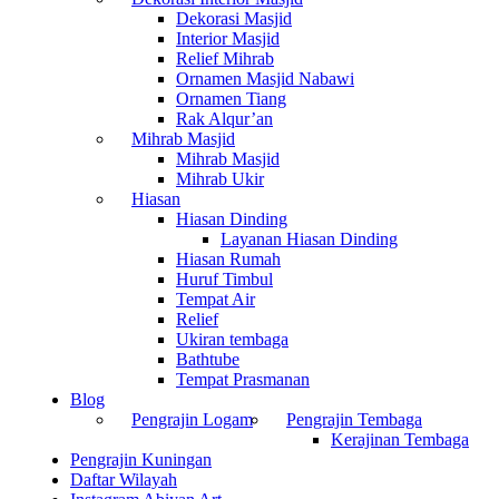
Dekorasi Masjid
Interior Masjid
Relief Mihrab
Ornamen Masjid Nabawi
Ornamen Tiang
Rak Alqur’an
Mihrab Masjid
Mihrab Masjid
Mihrab Ukir
Hiasan
Hiasan Dinding
Layanan Hiasan Dinding
Hiasan Rumah
Huruf Timbul
Tempat Air
Relief
Ukiran tembaga
Bathtube
Tempat Prasmanan
Blog
Pengrajin Logam
Pengrajin Tembaga
Kerajinan Tembaga
Pengrajin Kuningan
Daftar Wilayah