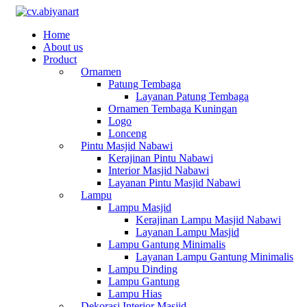
Home
About us
Product
Ornamen
Patung Tembaga
Layanan Patung Tembaga
Ornamen Tembaga Kuningan
Logo
Lonceng
Pintu Masjid Nabawi
Kerajinan Pintu Nabawi
Interior Masjid Nabawi
Layanan Pintu Masjid Nabawi
Lampu
Lampu Masjid
Kerajinan Lampu Masjid Nabawi
Layanan Lampu Masjid
Lampu Gantung Minimalis
Layanan Lampu Gantung Minimalis
Lampu Dinding
Lampu Gantung
Lampu Hias
Dekorasi Interior Masjid