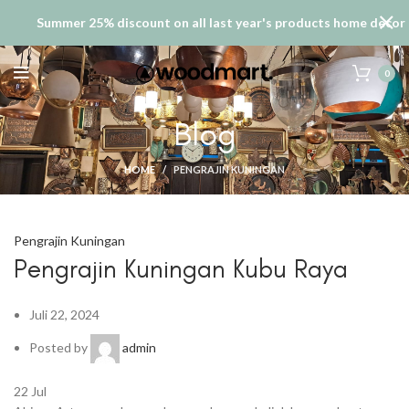
Summer 25% discount on all last year's products home decor
0
Blog
HOME
PENGRAJIN KUNINGAN
Pengrajin Kuningan
Pengrajin Kuningan Kubu Raya
Juli 22, 2024
Posted by
admin
22
Jul