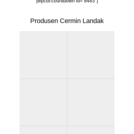
[wpcdt-countdown id=”8483″]
Produsen Cermin Landak