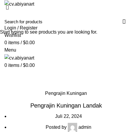
HOME
ABOUT US
PRODUCT
BLOG
PENGRAJIN KUNINGAN
DAFTAR WILAYAH
INSTAGRAM ABIYAN ART
PORTFOLIO
CONTACT US
Login / Register
Start typing to see products you are looking for.
Wishlist
0
items
/
$
0.00
Menu
0
items
/
$
0.00
Blog
HOME
PENGRAJIN KUNINGAN
Pengrajin Kuningan
Pengrajin Kuningan Landak
Juli 22, 2024
Posted by
admin