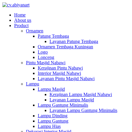
Home
About us
Product
Ornamen
Patung Tembaga
Layanan Patung Tembaga
Ornamen Tembaga Kuningan
Logo
Lonceng
Pintu Masjid Nabawi
Kerajinan Pintu Nabawi
Interior Masjid Nabawi
Layanan Pintu Masjid Nabawi
Lampu
Lampu Masjid
Kerajinan Lampu Masjid Nabawi
Layanan Lampu Masjid
Lampu Gantung Minimalis
Layanan Lampu Gantung Minimalis
Lampu Dinding
Lampu Gantung
Lampu Hias
Dekorasi Interior Masjid