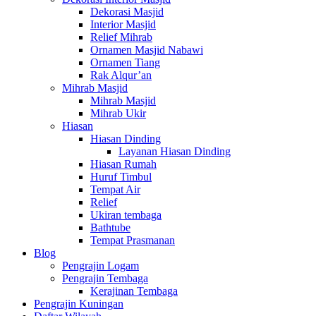
Dekorasi Masjid
Interior Masjid
Relief Mihrab
Ornamen Masjid Nabawi
Ornamen Tiang
Rak Alqur’an
Mihrab Masjid
Mihrab Masjid
Mihrab Ukir
Hiasan
Hiasan Dinding
Layanan Hiasan Dinding
Hiasan Rumah
Huruf Timbul
Tempat Air
Relief
Ukiran tembaga
Bathtube
Tempat Prasmanan
Blog
Pengrajin Logam
Pengrajin Tembaga
Kerajinan Tembaga
Pengrajin Kuningan