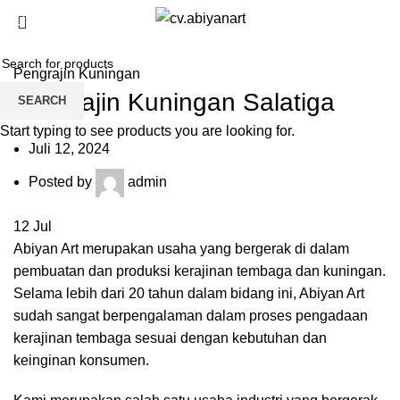
Blog
/
$
0.00
0
items
HOME
PENGRAJIN KUNINGAN
Pengrajin Kuningan
Pengrajin Kuningan Salatiga
SEARCH
Start typing to see products you are looking for.
Juli 12, 2024
Posted by
admin
12
Jul
Abiyan Art merupakan usaha yang bergerak di dalam
pembuatan dan produksi kerajinan tembaga dan kuningan.
Selama lebih dari 20 tahun dalam bidang ini, Abiyan Art
sudah sangat berpengalaman dalam proses pengadaan
kerajinan tembaga sesuai dengan kebutuhan dan
keinginan konsumen.