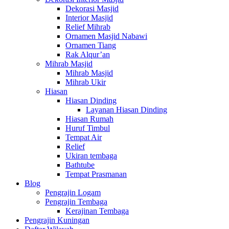
Dekorasi Masjid
Interior Masjid
Relief Mihrab
Ornamen Masjid Nabawi
Ornamen Tiang
Rak Alqur’an
Mihrab Masjid
Mihrab Masjid
Mihrab Ukir
Hiasan
Hiasan Dinding
Layanan Hiasan Dinding
Hiasan Rumah
Huruf Timbul
Tempat Air
Relief
Ukiran tembaga
Bathtube
Tempat Prasmanan
Blog
Pengrajin Logam
Pengrajin Tembaga
Kerajinan Tembaga
Pengrajin Kuningan