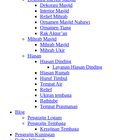
Dekorasi Masjid
Interior Masjid
Relief Mihrab
Ornamen Masjid Nabawi
Ornamen Tiang
Rak Alqur’an
Mihrab Masjid
Mihrab Masjid
Mihrab Ukir
Hiasan
Hiasan Dinding
Layanan Hiasan Dinding
Hiasan Rumah
Huruf Timbul
Tempat Air
Relief
Ukiran tembaga
Bathtube
Tempat Prasmanan
Blog
Pengrajin Logam
Pengrajin Tembaga
Kerajinan Tembaga
Pengrajin Kuningan