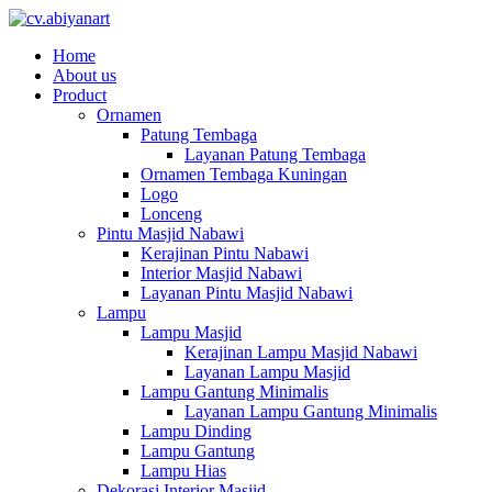
Home
About us
Product
Ornamen
Patung Tembaga
Layanan Patung Tembaga
Ornamen Tembaga Kuningan
Logo
Lonceng
Pintu Masjid Nabawi
Kerajinan Pintu Nabawi
Interior Masjid Nabawi
Layanan Pintu Masjid Nabawi
Lampu
Lampu Masjid
Kerajinan Lampu Masjid Nabawi
Layanan Lampu Masjid
Lampu Gantung Minimalis
Layanan Lampu Gantung Minimalis
Lampu Dinding
Lampu Gantung
Lampu Hias
Dekorasi Interior Masjid