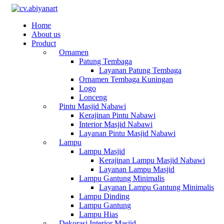
Home
About us
Product
Ornamen
Patung Tembaga
Layanan Patung Tembaga
Ornamen Tembaga Kuningan
Logo
Lonceng
Pintu Masjid Nabawi
Kerajinan Pintu Nabawi
Interior Masjid Nabawi
Layanan Pintu Masjid Nabawi
Lampu
Lampu Masjid
Kerajinan Lampu Masjid Nabawi
Layanan Lampu Masjid
Lampu Gantung Minimalis
Layanan Lampu Gantung Minimalis
Lampu Dinding
Lampu Gantung
Lampu Hias
Dekorasi Interior Masjid