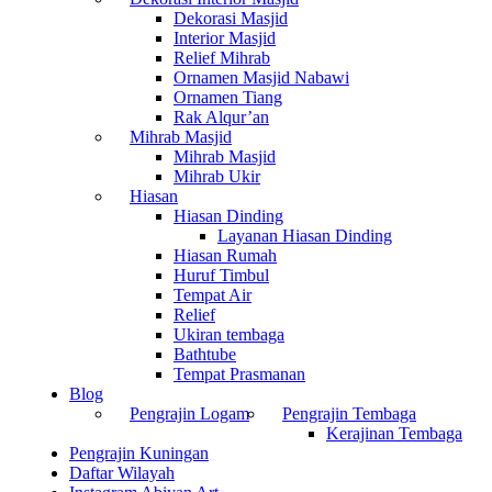
Dekorasi Masjid
Interior Masjid
Relief Mihrab
Ornamen Masjid Nabawi
Ornamen Tiang
Rak Alqur’an
Mihrab Masjid
Mihrab Masjid
Mihrab Ukir
Hiasan
Hiasan Dinding
Layanan Hiasan Dinding
Hiasan Rumah
Huruf Timbul
Tempat Air
Relief
Ukiran tembaga
Bathtube
Tempat Prasmanan
Blog
Pengrajin Logam
Pengrajin Tembaga
Kerajinan Tembaga
Pengrajin Kuningan
Daftar Wilayah