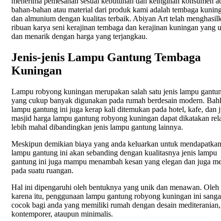
menerima pemesanan sesuai kebutuhan dan keinginan konsumen a
bahan-bahan atau material dari produk kami adalah tembaga kunin
dan almunium dengan kualitas terbaik. Abiyan Art telah menghasil
ribuan karya seni kerajinan tembaga dan kerajinan kuningan yang 
dan menarik dengan harga yang terjangkau.
Jenis-jenis Lampu Gantung Tembaga
Kuningan
Lampu robyong kuningan merupakan salah satu jenis lampu gantu
yang cukup banyak digunakan pada rumah berdesain modern. Bah
lampu gantung ini juga kerap kali ditemukan pada hotel, kafe, dan 
masjid harga lampu gantung robyong kuningan dapat dikatakan rela
lebih mahal dibandingkan jenis lampu gantung lainnya.
Meskipun demikian biaya yang anda keluarkan untuk mendapatka
lampu gantung ini akan sebanding dengan kualitasnya jenis lampu
gantung ini juga mampu menambah kesan yang elegan dan juga 
pada suatu ruangan.
Hal ini dipengaruhi oleh bentuknya yang unik dan menawan. Oleh
karena itu, penggunaan lampu gantung robyong kuningan ini sanga
cocok bagi anda yang memiliki rumah dengan desain mediteranian,
kontemporer, ataupun minimalis.