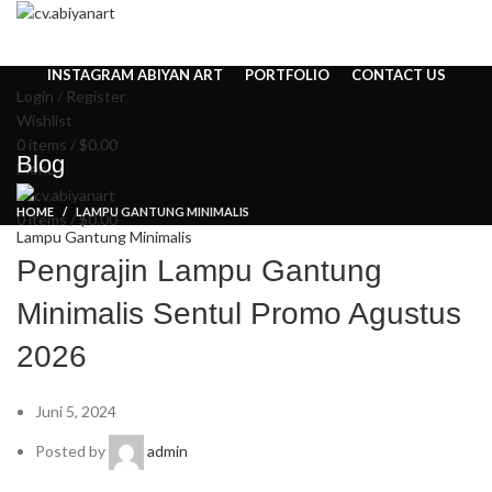
HOME
ABOUT US
PRODUCT
BLOG
PENGRAJIN KUNINGAN
DAFTAR WILAYAH
INSTAGRAM ABIYAN ART
PORTFOLIO
CONTACT US
Login / Register
Wishlist
0
items
/
$
0.00
Blog
Menu
HOME
LAMPU GANTUNG MINIMALIS
0
items
/
$
0.00
Lampu Gantung Minimalis
Pengrajin Lampu Gantung
Minimalis Sentul Promo Agustus
2026
Juni 5, 2024
Posted by
admin