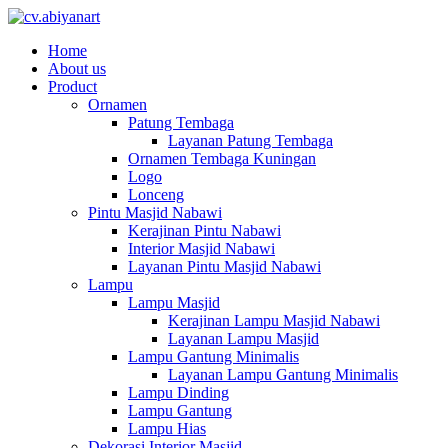
Home
About us
Product
Ornamen
Patung Tembaga
Layanan Patung Tembaga
Ornamen Tembaga Kuningan
Logo
Lonceng
Pintu Masjid Nabawi
Kerajinan Pintu Nabawi
Interior Masjid Nabawi
Layanan Pintu Masjid Nabawi
Lampu
Lampu Masjid
Kerajinan Lampu Masjid Nabawi
Layanan Lampu Masjid
Lampu Gantung Minimalis
Layanan Lampu Gantung Minimalis
Lampu Dinding
Lampu Gantung
Lampu Hias
Dekorasi Interior Masjid