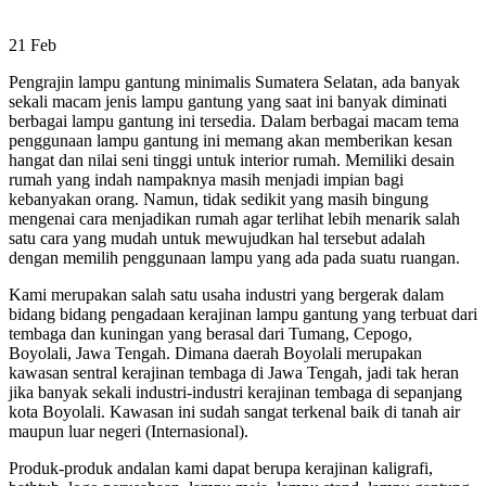
21
Feb
Pengrajin lampu gantung minimalis Sumatera Selatan, ada banyak
sekali macam jenis lampu gantung yang saat ini banyak diminati
berbagai lampu gantung ini tersedia. Dalam berbagai macam tema
penggunaan lampu gantung ini memang akan memberikan kesan
hangat dan nilai seni tinggi untuk interior rumah. Memiliki desain
rumah yang indah nampaknya masih menjadi impian bagi
kebanyakan orang. Namun, tidak sedikit yang masih bingung
mengenai cara menjadikan rumah agar terlihat lebih menarik salah
satu cara yang mudah untuk mewujudkan hal tersebut adalah
dengan memilih penggunaan lampu yang ada pada suatu ruangan.
Kami merupakan salah satu usaha industri yang bergerak dalam
bidang bidang pengadaan kerajinan lampu gantung yang terbuat dari
tembaga dan kuningan yang berasal dari Tumang, Cepogo,
Boyolali, Jawa Tengah. Dimana daerah Boyolali merupakan
kawasan sentral kerajinan tembaga di Jawa Tengah, jadi tak heran
jika banyak sekali industri-industri kerajinan tembaga di sepanjang
kota Boyolali. Kawasan ini sudah sangat terkenal baik di tanah air
maupun luar negeri (Internasional).
Produk-produk andalan kami dapat berupa kerajinan kaligrafi,