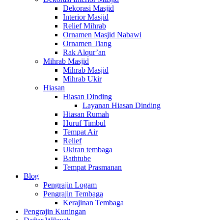
Dekorasi Masjid
Interior Masjid
Relief Mihrab
Ornamen Masjid Nabawi
Ornamen Tiang
Rak Alqur’an
Mihrab Masjid
Mihrab Masjid
Mihrab Ukir
Hiasan
Hiasan Dinding
Layanan Hiasan Dinding
Hiasan Rumah
Huruf Timbul
Tempat Air
Relief
Ukiran tembaga
Bathtube
Tempat Prasmanan
Blog
Pengrajin Logam
Pengrajin Tembaga
Kerajinan Tembaga
Pengrajin Kuningan