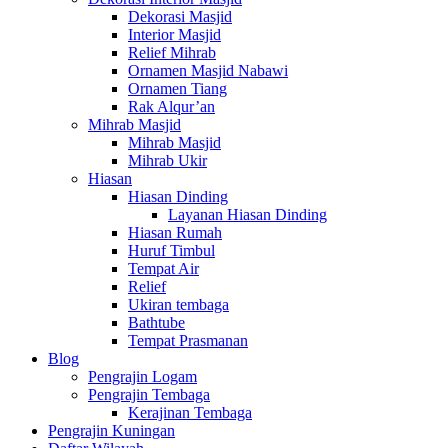
Dekorasi Masjid
Interior Masjid
Relief Mihrab
Ornamen Masjid Nabawi
Ornamen Tiang
Rak Alqur’an
Mihrab Masjid
Mihrab Masjid
Mihrab Ukir
Hiasan
Hiasan Dinding
Layanan Hiasan Dinding
Hiasan Rumah
Huruf Timbul
Tempat Air
Relief
Ukiran tembaga
Bathtube
Tempat Prasmanan
Blog
Pengrajin Logam
Pengrajin Tembaga
Kerajinan Tembaga
Pengrajin Kuningan