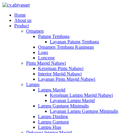
Home
About us
Product
Ornamen
Patung Tembaga
Layanan Patung Tembaga
Ornamen Tembaga Kuningan
Logo
Lonceng
Pintu Masjid Nabawi
Kerajinan Pintu Nabawi
Interior Masjid Nabawi
Layanan Pintu Masjid Nabawi
Lampu
Lampu Masjid
Kerajinan Lampu Masjid Nabawi
Layanan Lampu Masjid
Lampu Gantung Minimalis
Layanan Lampu Gantung Minimalis
Lampu Dinding
Lampu Gantung
Lampu Hias
Dekorasi Interior Masjid