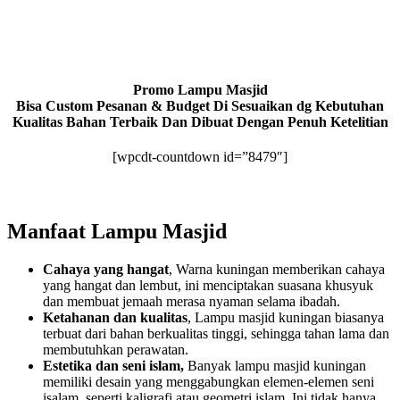
Promo Lampu Masjid
Bisa Custom Pesanan & Budget Di Sesuaikan dg Kebutuhan
Kualitas Bahan Terbaik Dan Dibuat Dengan Penuh Ketelitian
[wpcdt-countdown id=”8479″]
Manfaat Lampu Masjid
Cahaya yang hangat
, Warna kuningan memberikan cahaya
yang hangat dan lembut, ini menciptakan suasana khusyuk
dan membuat jemaah merasa nyaman selama ibadah.
Ketahanan dan kualitas
, Lampu masjid kuningan biasanya
terbuat dari bahan berkualitas tinggi, sehingga tahan lama dan
membutuhkan perawatan.
Estetika dan seni islam,
Banyak lampu masjid kuningan
memiliki desain yang menggabungkan elemen-elemen seni
isalam, seperti kaligrafi atau geometri islam. Ini tidak hanya