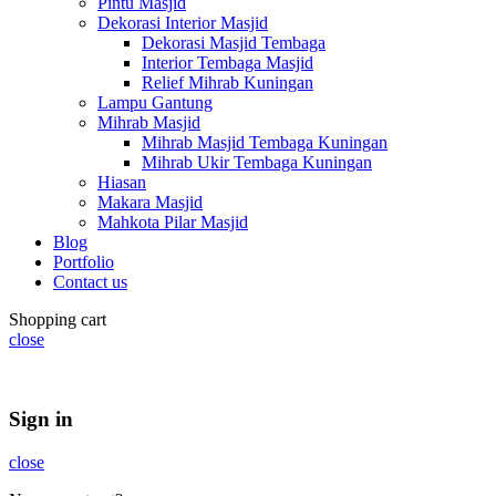
Pintu Masjid
Dekorasi Interior Masjid
Dekorasi Masjid Tembaga
Interior Tembaga Masjid
Relief Mihrab Kuningan
Lampu Gantung
Mihrab Masjid
Mihrab Masjid Tembaga Kuningan
Mihrab Ukir Tembaga Kuningan
Hiasan
Makara Masjid
Mahkota Pilar Masjid
Blog
Portfolio
Contact us
Shopping cart
close
Summer 25% discount on all last year's products home decor
Sign in
close