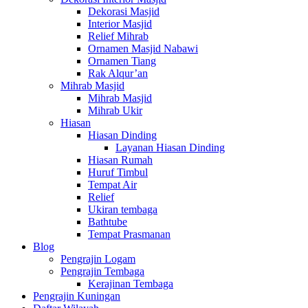
Dekorasi Masjid
Interior Masjid
Relief Mihrab
Ornamen Masjid Nabawi
Ornamen Tiang
Rak Alqur’an
Mihrab Masjid
Mihrab Masjid
Mihrab Ukir
Hiasan
Hiasan Dinding
Layanan Hiasan Dinding
Hiasan Rumah
Huruf Timbul
Tempat Air
Relief
Ukiran tembaga
Bathtube
Tempat Prasmanan
Blog
Pengrajin Logam
Pengrajin Tembaga
Kerajinan Tembaga
Pengrajin Kuningan