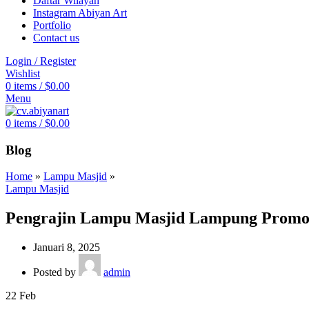
Daftar Wilayah
Instagram Abiyan Art
Portfolio
Contact us
Login / Register
Wishlist
0
items
/
$
0.00
Menu
0
items
/
$
0.00
Blog
Home
»
Lampu Masjid
»
Lampu Masjid
Pengrajin Lampu Masjid Lampung Promo 
Januari 8, 2025
Posted by
admin
22
Feb