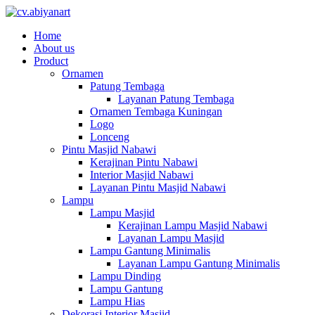
Home
About us
Product
Ornamen
Patung Tembaga
Layanan Patung Tembaga
Ornamen Tembaga Kuningan
Logo
Lonceng
Pintu Masjid Nabawi
Kerajinan Pintu Nabawi
Interior Masjid Nabawi
Layanan Pintu Masjid Nabawi
Lampu
Lampu Masjid
Kerajinan Lampu Masjid Nabawi
Layanan Lampu Masjid
Lampu Gantung Minimalis
Layanan Lampu Gantung Minimalis
Lampu Dinding
Lampu Gantung
Lampu Hias
Dekorasi Interior Masjid