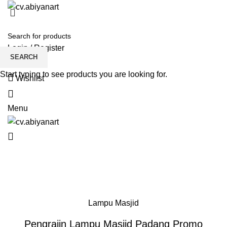
HOME
ABOUT US
PRODUCT
BLOG
PENGRAJIN KUNINGAN
DAFTAR WILAYAH
INSTAGRAM ABIYAN ART
PORTFOLIO
CONTACT US
Login / Register
SEARCH
Start typing to see products you are looking for.
Wishlist
0
Menu
Blog
0
HOME
LAMPU MASJID
Lampu Masjid
Pengrajin Lampu Masjid Padang Promo