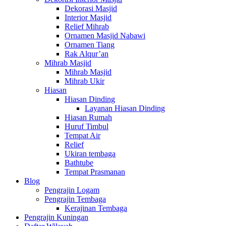
Dekorasi Masjid
Interior Masjid
Relief Mihrab
Ornamen Masjid Nabawi
Ornamen Tiang
Rak Alqur’an
Mihrab Masjid
Mihrab Masjid
Mihrab Ukir
Hiasan
Hiasan Dinding
Layanan Hiasan Dinding
Hiasan Rumah
Huruf Timbul
Tempat Air
Relief
Ukiran tembaga
Bathtube
Tempat Prasmanan
Blog
Pengrajin Logam
Pengrajin Tembaga
Kerajinan Tembaga
Pengrajin Kuningan