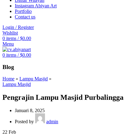
Daftar Wilayah
Instagram Abiyan Art
Portfolio
Contact us
Login / Register
Wishlist
0
items
/
$
0.00
Menu
0
items
/
$
0.00
Blog
Home
»
Lampu Masjid
»
Lampu Masjid
Pengrajin Lampu Masjid Purbalingga
Januari 8, 2025
Posted by
admin
22
Feb