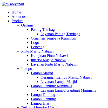
Home
About us
Product
Ornamen
Patung Tembaga
Layanan Patung Tembaga
Ornamen Tembaga Kuningan
Logo
Lonceng
Pintu Masjid Nabawi
Kerajinan Pintu Nabawi
Interior Masjid Nabawi
Layanan Pintu Masjid Nabawi
Lampu
Lampu Masjid
Kerajinan Lampu Masjid Nabawi
Layanan Lampu Masjid
Lampu Gantung Minimalis
Layanan Lampu Gantung Minimalis
Lampu Dinding
Lampu Gantung
Lampu Hias
Dekorasi Interior Masjid