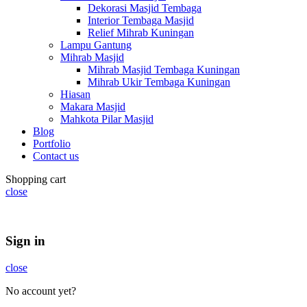
Dekorasi Masjid Tembaga
Interior Tembaga Masjid
Relief Mihrab Kuningan
Lampu Gantung
Mihrab Masjid
Mihrab Masjid Tembaga Kuningan
Mihrab Ukir Tembaga Kuningan
Hiasan
Makara Masjid
Mahkota Pilar Masjid
Blog
Portfolio
Contact us
Shopping cart
close
Summer 25% discount on all last year's products home decor
Sign in
close
No account yet?