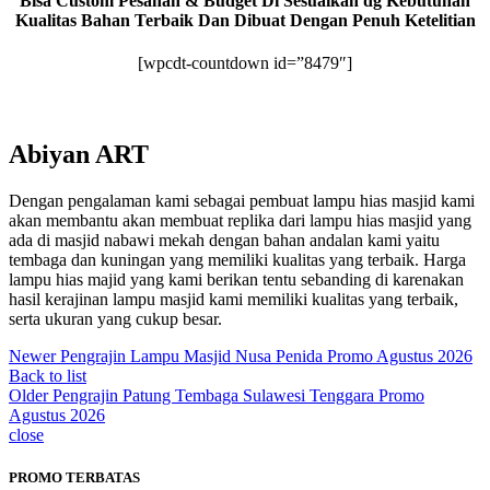
Bisa Custom Pesanan & Budget Di Sesuaikan dg Kebutuhan
Kualitas Bahan Terbaik Dan Dibuat Dengan Penuh Ketelitian
[wpcdt-countdown id=”8479″]
Abiyan ART
Dengan pengalaman kami sebagai pembuat lampu hias masjid kami
akan membantu akan membuat replika dari lampu hias masjid yang
ada di masjid nabawi mekah dengan bahan andalan kami yaitu
tembaga dan kuningan yang memiliki kualitas yang terbaik. Harga
lampu hias majid yang kami berikan tentu sebanding di karenakan
hasil kerajinan lampu masjid kami memiliki kualitas yang terbaik,
serta ukuran yang cukup besar.
Newer
Pengrajin Lampu Masjid Nusa Penida Promo Agustus 2026
Back to list
Older
Pengrajin Patung Tembaga Sulawesi Tenggara Promo
Agustus 2026
close
PROMO TERBATAS