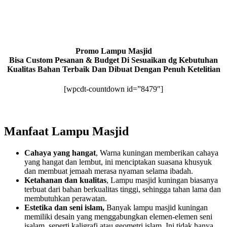
Promo Lampu Masjid
Bisa Custom Pesanan & Budget Di Sesuaikan dg Kebutuhan
Kualitas Bahan Terbaik Dan Dibuat Dengan Penuh Ketelitian
[wpcdt-countdown id=”8479″]
Manfaat Lampu Masjid
Cahaya yang hangat
, Warna kuningan memberikan cahaya
yang hangat dan lembut, ini menciptakan suasana khusyuk
dan membuat jemaah merasa nyaman selama ibadah.
Ketahanan dan kualitas
, Lampu masjid kuningan biasanya
terbuat dari bahan berkualitas tinggi, sehingga tahan lama dan
membutuhkan perawatan.
Estetika dan seni islam,
Banyak lampu masjid kuningan
memiliki desain yang menggabungkan elemen-elemen seni
isalam, seperti kaligrafi atau geometri islam. Ini tidak hanya