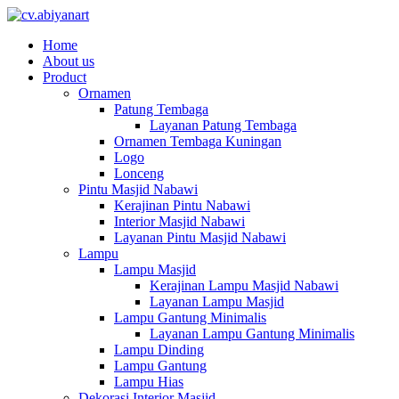
Home
About us
Product
Ornamen
Patung Tembaga
Layanan Patung Tembaga
Ornamen Tembaga Kuningan
Logo
Lonceng
Pintu Masjid Nabawi
Kerajinan Pintu Nabawi
Interior Masjid Nabawi
Layanan Pintu Masjid Nabawi
Lampu
Lampu Masjid
Kerajinan Lampu Masjid Nabawi
Layanan Lampu Masjid
Lampu Gantung Minimalis
Layanan Lampu Gantung Minimalis
Lampu Dinding
Lampu Gantung
Lampu Hias
Dekorasi Interior Masjid