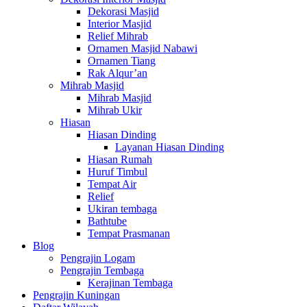
Dekorasi Masjid
Interior Masjid
Relief Mihrab
Ornamen Masjid Nabawi
Ornamen Tiang
Rak Alqur’an
Mihrab Masjid
Mihrab Masjid
Mihrab Ukir
Hiasan
Hiasan Dinding
Layanan Hiasan Dinding
Hiasan Rumah
Huruf Timbul
Tempat Air
Relief
Ukiran tembaga
Bathtube
Tempat Prasmanan
Blog
Pengrajin Logam
Pengrajin Tembaga
Kerajinan Tembaga
Pengrajin Kuningan