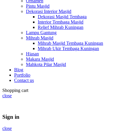
Ornamen
Pintu Masjid
Dekorasi Interior Masjid
Dekorasi Masjid Tembaga
Interior Tembaga Masjid
Relief Mihrab Kuningan
Lampu Gantung
Mihrab Masjid
Mihrab Masjid Tembaga Kuningan
Mihrab Ukir Tembaga Kuningan
Hiasan
Makara Masjid
Mahkota Pilar Masjid
Blog
Portfolio
Contact us
Shopping cart
close
Summer 25% discount on all last year's products home decor
Sign in
close