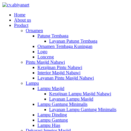
Home
About us
Product
Ornamen
Patung Tembaga
Layanan Patung Tembaga
Ornamen Tembaga Kuningan
Logo
Lonceng
Pintu Masjid Nabawi
Kerajinan Pintu Nabawi
Interior Masjid Nabawi
Layanan Pintu Masjid Nabawi
Lampu
Lampu Masjid
Kerajinan Lampu Masjid Nabawi
Layanan Lampu Masjid
Lampu Gantung Minimalis
Layanan Lampu Gantung Minimalis
Lampu Dinding
Lampu Gantung
Lampu Hias
Dekorasi Interior Masjid