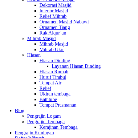
Dekorasi Masjid
Interior Masjid
Relief Mihrab
Ornamen Masjid Nabawi
Ornamen Tiang
Rak Alqur’an
Mihrab Masjid
Mihrab Masjid
Mihrab Ukir
Hiasan
Hiasan Dinding
Layanan Hiasan Dinding
Hiasan Rumah
Huruf Timbul
Tempat Air
Relief
Ukiran tembaga
Bathtube
Tempat Prasmanan
Blog
Pengrajin Logam
Pengrajin Tembaga
Kerajinan Tembaga
Pengrajin Kuningan