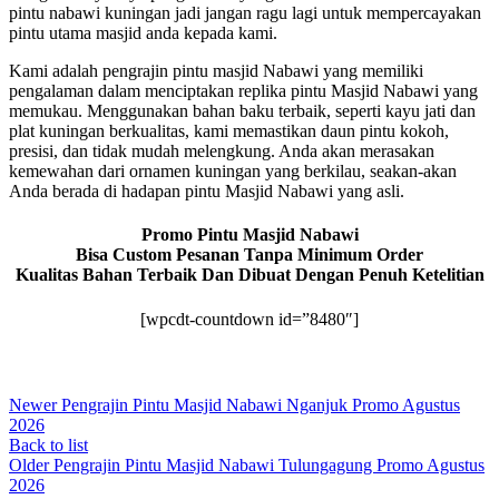
pintu nabawi kuningan jadi jangan ragu lagi untuk mempercayakan
pintu utama masjid anda kepada kami.
Kami adalah pengrajin pintu masjid Nabawi yang memiliki
pengalaman dalam menciptakan replika pintu Masjid Nabawi yang
memukau. Menggunakan bahan baku terbaik, seperti kayu jati dan
plat kuningan berkualitas, kami memastikan daun pintu kokoh,
presisi, dan tidak mudah melengkung. Anda akan merasakan
kemewahan dari ornamen kuningan yang berkilau, seakan-akan
Anda berada di hadapan pintu Masjid Nabawi yang asli.
Promo Pintu Masjid Nabawi
Bisa Custom Pesanan Tanpa Minimum Order
Kualitas Bahan Terbaik Dan Dibuat Dengan Penuh Ketelitian
[wpcdt-countdown id=”8480″]
Newer
Pengrajin Pintu Masjid Nabawi Nganjuk Promo Agustus
2026
Back to list
Older
Pengrajin Pintu Masjid Nabawi Tulungagung Promo Agustus
2026