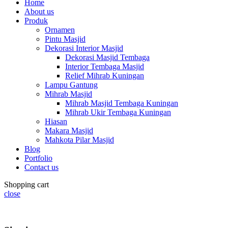
Home
About us
Produk
Ornamen
Pintu Masjid
Dekorasi Interior Masjid
Dekorasi Masjid Tembaga
Interior Tembaga Masjid
Relief Mihrab Kuningan
Lampu Gantung
Mihrab Masjid
Mihrab Masjid Tembaga Kuningan
Mihrab Ukir Tembaga Kuningan
Hiasan
Makara Masjid
Mahkota Pilar Masjid
Blog
Portfolio
Contact us
Shopping cart
close
Summer 25% discount on all last year's products home decor