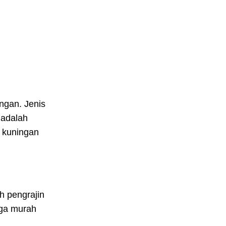
ngan. Jenis
 adalah
a kuningan
h pengrajin
rga murah