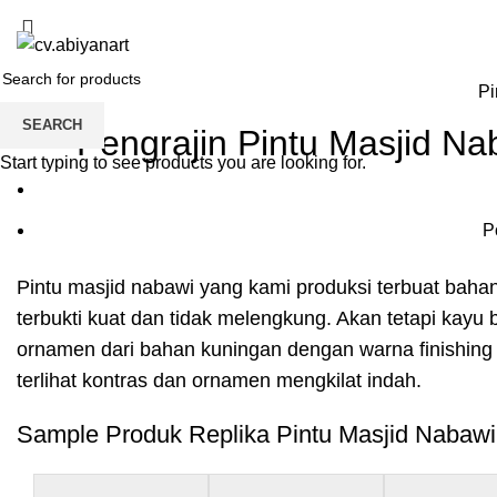
Blog
Home
About us
Product
Blog
HOME
PINTU MASJID NABAWI
Pi
SEARCH
Pengrajin Pintu Masjid N
Start typing to see products you are looking for.
P
Pintu masjid nabawi yang kami produksi terbuat bahan
terbukti kuat dan tidak melengkung. Akan tetapi kay
ornamen dari bahan kuningan dengan warna finishing
terlihat kontras dan ornamen mengkilat indah.
Sample Produk Replika Pintu Masjid Nabawi