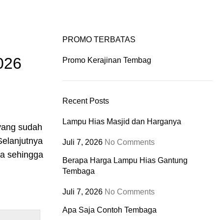
rt
Portfolio
/
$
0.00
Login / Register
0
items
PROMO TERBATAS
026
Promo Kerajinan Tembag
Recent Posts
Lampu Hias Masjid dan Harganya
 yang sudah
Selanjutnya
Juli 7, 2026
No Comments
ua sehingga
Berapa Harga Lampu Hias Gantung
Tembaga
Juli 7, 2026
No Comments
Apa Saja Contoh Tembaga