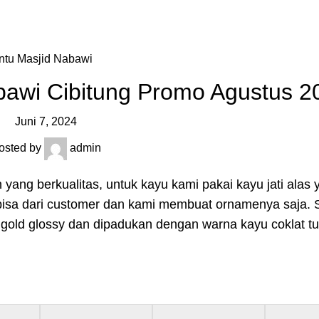
Pengrajin Kuningan
Daftar Wilayah
Instagram Abiyan A
Contact us
ntu Masjid Nabawi
abawi Cibitung Promo Agustus 2
Juni 7, 2024
osted by
admin
 yang berkualitas, untuk kayu kami pakai kayu jati alas
u bisa dari customer dan kami membuat ornamenya saja. 
 gold glossy dan dipadukan dengan warna kayu coklat t