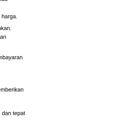
 harga.
hkan.
dan
embayaran
memberikan
 dan tepat