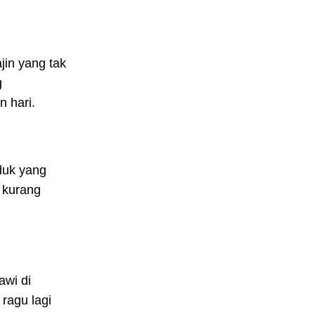
jin yang tak
g
n hari.
duk yang
 kurang
awi di
ragu lagi