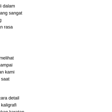
di dalam
yang sangat
g
n rasa
melihat
sampai
an kami
 saat
ara detail
kaligrafi