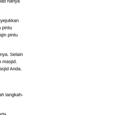
ebab hanya
nyejukkan
 pintu
jin pintu
nnya. Selain
p masjid.
asjid Anda.
ah langkah-
nda