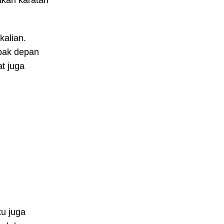
 akan karatan
kalian.
mpak depan
t juga
tu juga