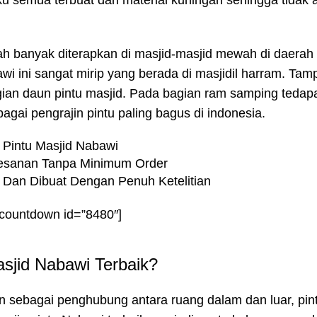
aku semua terbuat dari material kuningan sehingga tidak
ah banyak diterapkan di masjid-masjid mewah di daerah 
bawi ini sangat mirip yang berada di masjidil harram. Ta
ian daun pintu masjid. Pada bagian ram samping tedapa
bagai pengrajin pintu paling bagus di indonesia.
Pintu Masjid Nabawi
esanan Tanpa Minimum Order
k Dan Dibuat Dengan Penuh Ketelitian
-countdown id=”8480″]
asjid Nabawi Terbaik?
n sebagai penghubung antara ruang dalam dan luar, pin