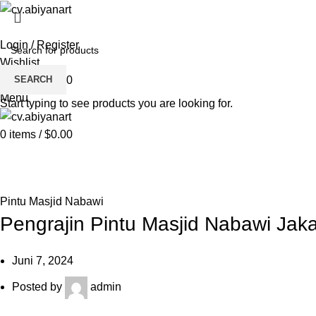
HOME
ABOUT US
PRODUCT
BL
Login / Register
Wishlist
SEARCH
0
items
/
$
0.00
Menu
Start typing to see products you are looking for.
0
items
/
$
0.00
Blog
HOME
PINTU MASJID NABAWI
Pintu Masjid Nabawi
Pengrajin Pintu Masjid Nabawi Jak
Juni 7, 2024
Posted by
admin