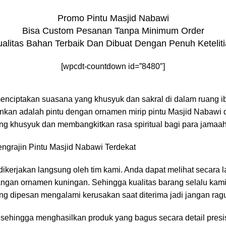
Promo Pintu Masjid Nabawi
Bisa Custom Pesanan Tanpa Minimum Order
alitas Bahan Terbaik Dan Dibuat Dengan Penuh Ketelit
[wpcdt-countdown id=”8480″]
 menciptakan suasana yang khusyuk dan sakral di dalam ruang 
sankan adalah pintu dengan ornamen mirip pintu Masjid Nabaw
ng khusyuk dan membangkitkan rasa spiritual bagi para jama
s dikerjakan langsung oleh tim kami. Anda dapat melihat secar
gan ornamen kuningan. Sehingga kualitas barang selalu kam
g dipesan mengalami kerusakan saat diterima jadi jangan ragu 
ehingga menghasilkan produk yang bagus secara detail presisi d