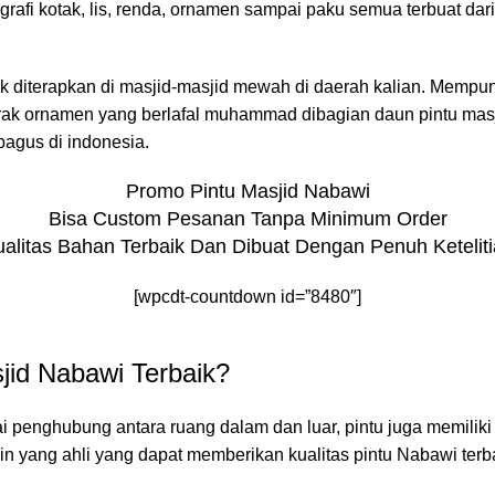
aligrafi kotak, lis, renda, ornamen sampai paku semua terbuat d
iterapkan di masjid-masjid mewah di daerah kalian. Mempunyai c
corak ornamen yang berlafal muhammad dibagian daun pintu masj
bagus di indonesia.
Promo Pintu Masjid Nabawi
Bisa Custom Pesanan Tanpa Minimum Order
alitas Bahan Terbaik Dan Dibuat Dengan Penuh Ketelit
[wpcdt-countdown id=”8480″]
sjid Nabawi Terbaik?
penghubung antara ruang dalam dan luar, pintu juga memiliki ni
n yang ahli yang dapat memberikan kualitas pintu Nabawi terba