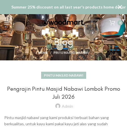
Summer 25% discount on all last year's products home decor
0
Blog
HOME
PINTU MASJID NABAWI
PINTU MASJID NABAWI
Pengrajin Pintu Masjid Nabawi Lombok Promo
Juli 2026
Admin
Pintu masjid nabawi yang kami produksi terbuat bahan yang
berkualitas, untuk kayu kami pakai kayu jati alas yang sudah