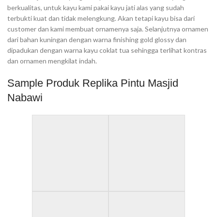
berkualitas, untuk kayu kami pakai kayu jati alas yang sudah
terbukti kuat dan tidak melengkung. Akan tetapi kayu bisa dari
customer dan kami membuat ornamenya saja. Selanjutnya ornamen
dari bahan kuningan dengan warna finishing gold glossy dan
dipadukan dengan warna kayu coklat tua sehingga terlihat kontras
dan ornamen mengkilat indah.
Sample Produk Replika Pintu Masjid
Nabawi