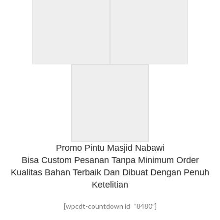
Promo Pintu Masjid Nabawi
Bisa Custom Pesanan Tanpa Minimum Order
Kualitas Bahan Terbaik Dan Dibuat Dengan Penuh
Ketelitian
[wpcdt-countdown id=”8480″]