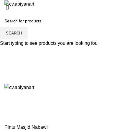
HOME
ABOUT US
PRODUCT
BLOG
PENGRAJIN KUNINGAN
DAFTAR WILAYAH
INSTAGRAM ABIYAN ART
PORTFOLIO
CONTACT US
Login / Register
SEARCH
Start typing to see products you are looking for.
0
0
Blog
HOME
PINTU MASJID NABAWI
Pintu Masjid Nabawi