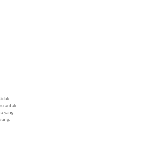
tidak
amu untuk
mu yang
usung.