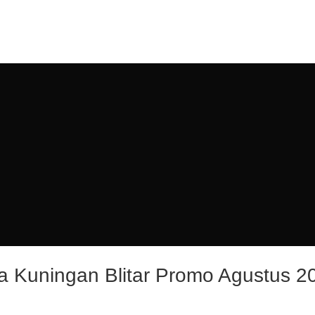
Summer 25% discount on all last year's products home decor
OG
PENGRAJIN KUNINGAN
DAFTAR WILAYAH
INSTAGRAM AB
a Kuningan Blitar Promo Agustus 2