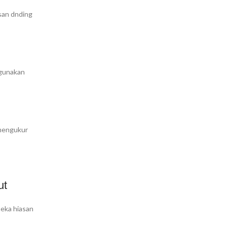
san dnding
dgunakan
 mengukur
ut
neka hiasan