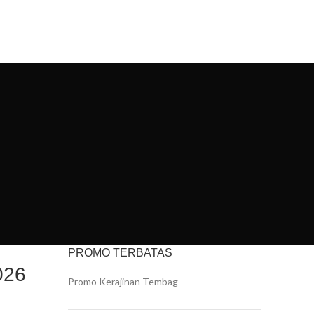
IYAN ART
PORTFOLIO
CONTACT US
PROMO TERBATAS
026
Promo Kerajinan Tembag