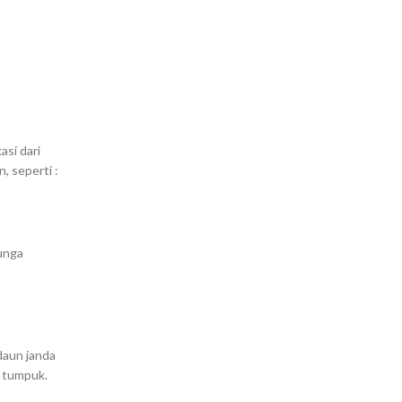
asi dari
, seperti :
Bunga
daun janda
f tumpuk.