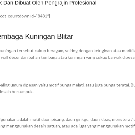
k Dan Dibuat Oleh Pengrajin Profesional
cdt-countdown id=”8481″]
embaga Kuningan Blitar
 kuningan tersebut cukup beragam, seiring dengan keinginan atau modifik
f wall décor dari bahan tembaga atau kuningan yang cukup banyak dipesan
aling umum dipesan yaitu motif bunga melati, atau juga bunga teratai. 
idesain bertumpuk.
igunakan adalah motif daun pisang, daun ginkgo, daun kipas, monstera / 
 yang menggunakan desain satuan, atau ada juga yang menggunakan moti