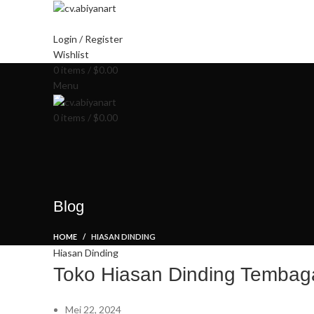
HOME
ABOUT US
PRODUCT
BL
Login / Register
Wishlist
0
items
/
$
0.00
Menu
0
items
/
$
0.00
Blog
HOME
HIASAN DINDING
Hiasan Dinding
Toko Hiasan Dinding Tembag
Mei 22, 2024