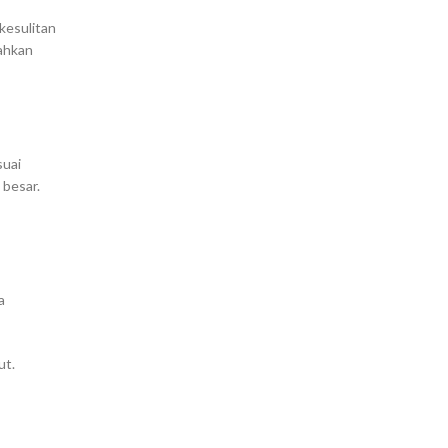
kesulitan
bahkan
suai
 besar.
a
ut.