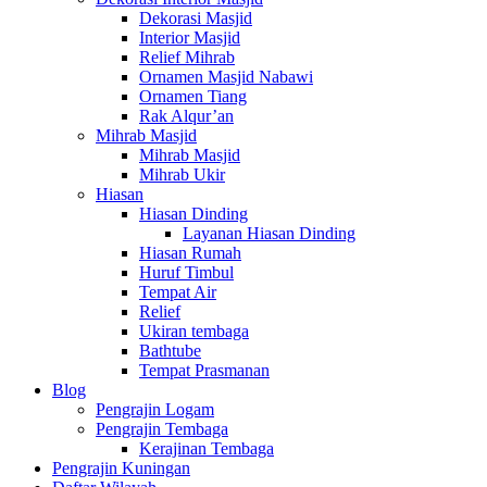
Dekorasi Masjid
Interior Masjid
Relief Mihrab
Ornamen Masjid Nabawi
Ornamen Tiang
Rak Alqur’an
Mihrab Masjid
Mihrab Masjid
Mihrab Ukir
Hiasan
Hiasan Dinding
Layanan Hiasan Dinding
Hiasan Rumah
Huruf Timbul
Tempat Air
Relief
Ukiran tembaga
Bathtube
Tempat Prasmanan
Blog
Pengrajin Logam
Pengrajin Tembaga
Kerajinan Tembaga
Pengrajin Kuningan