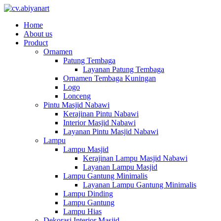
Home
About us
Product
Ornamen
Patung Tembaga
Layanan Patung Tembaga
Ornamen Tembaga Kuningan
Logo
Lonceng
Pintu Masjid Nabawi
Kerajinan Pintu Nabawi
Interior Masjid Nabawi
Layanan Pintu Masjid Nabawi
Lampu
Lampu Masjid
Kerajinan Lampu Masjid Nabawi
Layanan Lampu Masjid
Lampu Gantung Minimalis
Layanan Lampu Gantung Minimalis
Lampu Dinding
Lampu Gantung
Lampu Hias
Dekorasi Interior Masjid