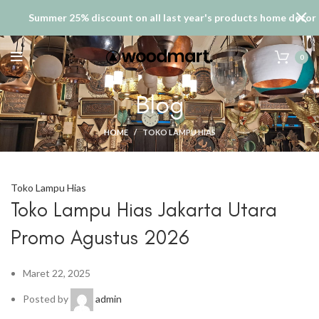
Summer 25% discount on all last year's products home decor
0
Blog
HOME
TOKO LAMPU HIAS
Toko Lampu Hias
Toko Lampu Hias Jakarta Utara
Promo Agustus 2026
Maret 22, 2025
Posted by
admin