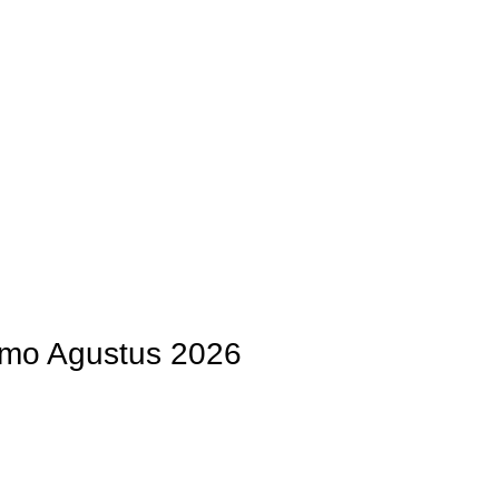
OG
PENGRAJIN KUNINGAN
DAFTAR WILAYAH
INSTAGRAM AB
omo Agustus 2026