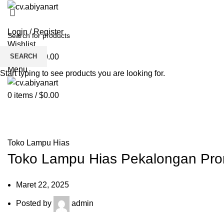
HOME
ABOUT US
PRODUCT
BL
Login / Register
Wishlist
SEARCH
0
items
/
$
0.00
Menu
Start typing to see products you are looking for.
0
items
/
$
0.00
Blog
HOME
TOKO LAMPU HIAS
Toko Lampu Hias
Toko Lampu Hias Pekalongan Pr
Maret 22, 2025
Posted by
admin