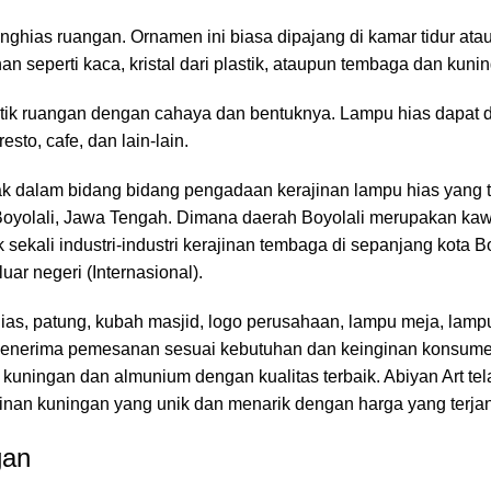
hias ruangan. Ornamen ini biasa dipajang di kamar tidur ata
 seperti kaca, kristal dari plastik, ataupun tembaga dan kuni
ik ruangan dengan cahaya dan bentuknya. Lampu hias dapat d
esto, cafe, dan lain-lain.
ak dalam bidang bidang pengadaan kerajinan lampu hias yang t
oyolali, Jawa Tengah. Dimana daerah Boyolali merupakan kaw
sekali industri-industri kerajinan tembaga di sepanjang kota Bo
uar negeri (Internasional).
as, patung, kubah masjid, logo perusahaan, lampu meja, lampu
ga menerima pemesanan sesuai kebutuhan dan keinginan konsu
kuningan dan almunium dengan kualitas terbaik. Abiyan Art tel
jinan kuningan yang unik dan menarik dengan harga yang terja
gan