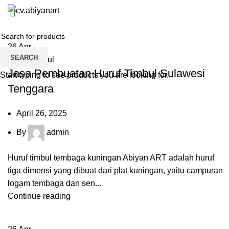
Huruf Timbul
Home
About us
Product
Blog
HOME
ARCHIVE BY CATEGORY "HURUF TIMBUL"
26
Apr
SEARCH
Huruf Timbul
Jasa Pembuatan Huruf Timbul Sulawesi
Start typing to see products you are looking for.
Tenggara
April 26, 2025
By
admin
Huruf timbul tembaga kuningan Abiyan ART adalah huruf
tiga dimensi yang dibuat dari plat kuningan, yaitu campuran
logam tembaga dan sen...
Continue reading