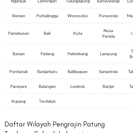
Nganjuk
Lamongan
Tulungagung
Banyuwangi
Lu
Sleman
Purbalingga
Wonosobo
Purworejo
Ma
Nusa
Pamekasan
Bali
Kuta
Penida
T
Batam
Padang
Palembang
Lampung
B
Pontianak
Banjarbaru
Balikpapan
Samarinda
Ta
Parepare
Balangan
Lombok
Banjar
Ta
Kupang
Terdekat
Daftar Wilayah Pengrajin Patung