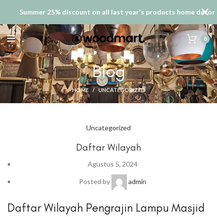
Summer 25% discount on all last year's products home decor
0
Blog
HOME
UNCATEGORIZED
Uncategorized
Daftar Wilayah
Agustus 5, 2024
Posted by
admin
Daftar Wilayah Pengrajin Lampu Masjid