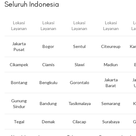
Seluruh Indonesia
Lokasi
Lokasi
Lokasi
Lokasi
L
Layanan
Layanan
Layanan
Layanan
La
Jakarta
Bogor
Sentul
Citeureup
Ka
Pusat
Cikampek
Ciamis
Slawi
Madiun
B
Jakarta
J
Bontang
Bengkulu
Gorontalo
Barat
U
Gunung
Bandung
Tasikmalaya
Semarang
K
Sindur
Tegal
Demak
Cilacap
Surabaya
G