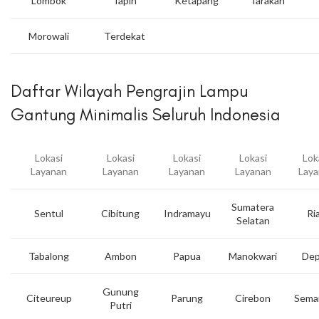
Lombok
Tapin
Ketapang
Tarakan
Morowali
Terdekat
Daftar Wilayah Pengrajin Lampu
Gantung Minimalis Seluruh Indonesia
Lokasi
Lokasi
Lokasi
Lokasi
Lok
Layanan
Layanan
Layanan
Layanan
Laya
Sumatera
Sentul
Cibitung
Indramayu
Ri
Selatan
Tabalong
Ambon
Papua
Manokwari
De
Gunung
Citeureup
Parung
Cirebon
Sema
Putri