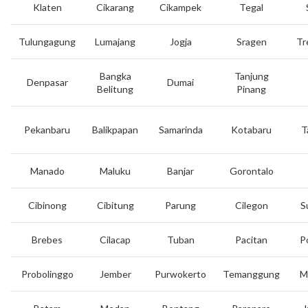
Klaten
Cikarang
Cikampek
Tegal
Tulungagung
Lumajang
Jogja
Sragen
Tr
Bangka
Tanjung
Denpasar
Dumai
Belitung
Pinang
Pekanbaru
Balikpapan
Samarinda
Kotabaru
T
Manado
Maluku
Banjar
Gorontalo
Cibinong
Cibitung
Parung
Cilegon
S
Brebes
Cilacap
Tuban
Pacitan
P
Probolinggo
Jember
Purwokerto
Temanggung
M