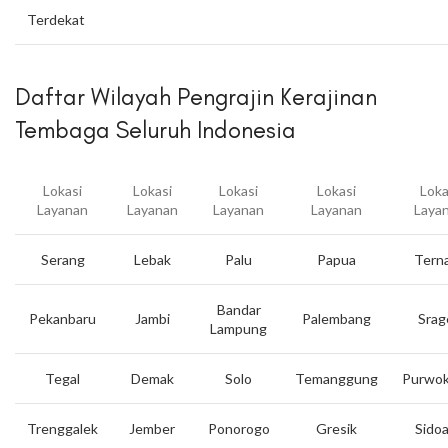
Terdekat
Daftar Wilayah Pengrajin Kerajinan
Tembaga Seluruh Indonesia
Lokasi
Lokasi
Lokasi
Lokasi
Loka
Layanan
Layanan
Layanan
Layanan
Laya
Serang
Lebak
Palu
Papua
Tern
Bandar
Pekanbaru
Jambi
Palembang
Srag
Lampung
Tegal
Demak
Solo
Temanggung
Purwok
Trenggalek
Jember
Ponorogo
Gresik
Sidoa