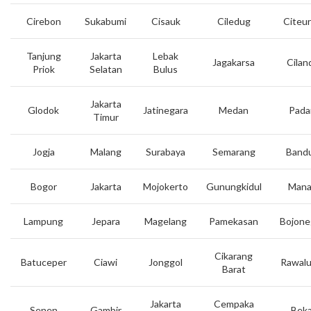
Cirebon
Sukabumi
Cisauk
Ciledug
Citeu
Tanjung
Jakarta
Lebak
Jagakarsa
Cilan
Priok
Selatan
Bulus
Jakarta
Glodok
Jatinegara
Medan
Pada
Timur
Jogja
Malang
Surabaya
Semarang
Band
Bogor
Jakarta
Mojokerto
Gunungkidul
Mana
Lampung
Jepara
Magelang
Pamekasan
Bojone
Cikarang
Batuceper
Ciawi
Jonggol
Rawal
Barat
Jakarta
Cempaka
Senen
Gambir
Beka