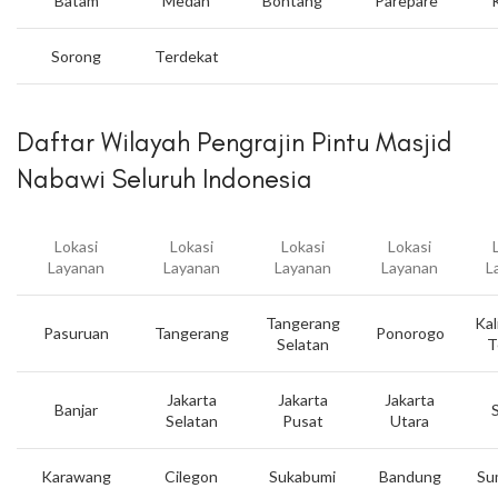
Batam
Medan
Bontang
Parepare
Sorong
Terdekat
Daftar Wilayah Pengrajin Pintu Masjid
Nabawi Seluruh Indonesia
Lokasi
Lokasi
Lokasi
Lokasi
Layanan
Layanan
Layanan
Layanan
L
Tangerang
Kal
Pasuruan
Tangerang
Ponorogo
Selatan
T
Jakarta
Jakarta
Jakarta
Banjar
Selatan
Pusat
Utara
Karawang
Cilegon
Sukabumi
Bandung
Su