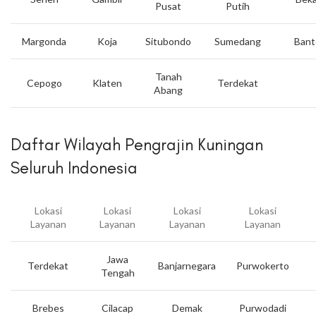
Pusat
Putih
Margonda
Koja
Situbondo
Sumedang
Bant
Tanah
Cepogo
Klaten
Terdekat
Abang
Daftar Wilayah Pengrajin Kuningan
Seluruh Indonesia
Lokasi
Lokasi
Lokasi
Lokasi
Layanan
Layanan
Layanan
Layanan
Jawa
Terdekat
Banjarnegara
Purwokerto
Tengah
Brebes
Cilacap
Demak
Purwodadi