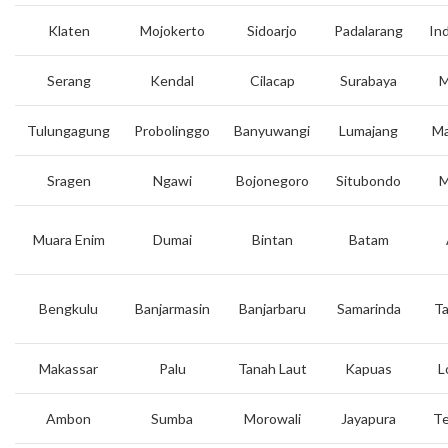
Klaten
Mojokerto
Sidoarjo
Padalarang
In
Serang
Kendal
Cilacap
Surabaya
M
Tulungagung
Probolinggo
Banyuwangi
Lumajang
Ma
Sragen
Ngawi
Bojonegoro
Situbondo
M
Muara Enim
Dumai
Bintan
Batam
Bengkulu
Banjarmasin
Banjarbaru
Samarinda
Ta
Makassar
Palu
Tanah Laut
Kapuas
L
Ambon
Sumba
Morowali
Jayapura
Te