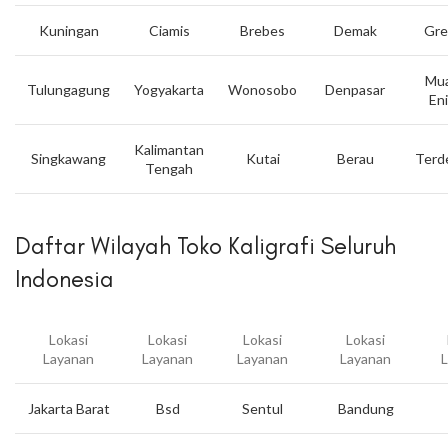
Kuningan
Ciamis
Brebes
Demak
Gre
Mua
Tulungagung
Yogyakarta
Wonosobo
Denpasar
En
Kalimantan
Singkawang
Kutai
Berau
Terd
Tengah
Daftar Wilayah Toko Kaligrafi Seluruh
Indonesia
Lokasi
Lokasi
Lokasi
Lokasi
Layanan
Layanan
Layanan
Layanan
Jakarta Barat
Bsd
Sentul
Bandung