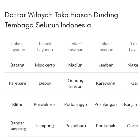
Daftar Wilayah Toko Hiasan Dinding
Tembaga Seluruh Indonesia
Lokasi
Lokasi
Lokasi
Lokasi
Lok
Layanan
Layanan
Layanan
Layanan
Laya
Batang
Mojokerto
Madiun
Jember
Mage
Gunung
Parepare
Depok
Karawang
Gar
Sindur
Blitar
Purwokerto
Purbalingga
Pekalongan
Banjar
Bandar
Lampung
Pekanbaru
Pontianak
Goron
Lampung