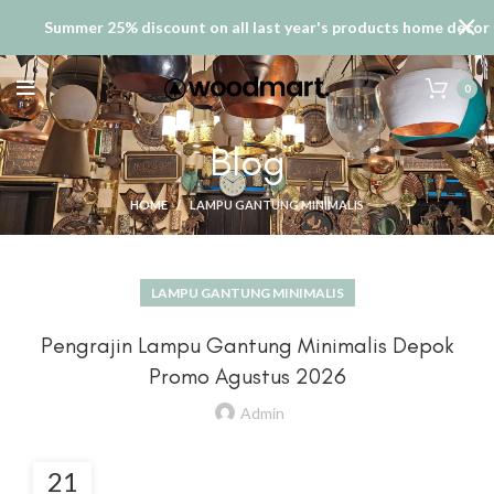
Summer 25% discount on all last year's products home decor
0
Blog
HOME
LAMPU GANTUNG MINIMALIS
LAMPU GANTUNG MINIMALIS
Pengrajin Lampu Gantung Minimalis Depok
Promo Agustus 2026
Admin
21