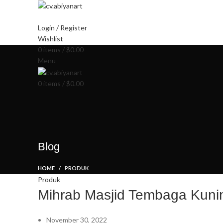
HOME
ABOUT US
PRODUCT
BL
Login / Register
Wishlist
0
items
/
$
0.00
Menu
0
items
/
$
0.00
Blog
HOME
PRODUK
Produk
Mihrab Masjid Tembaga Kuni
November 30, 2022