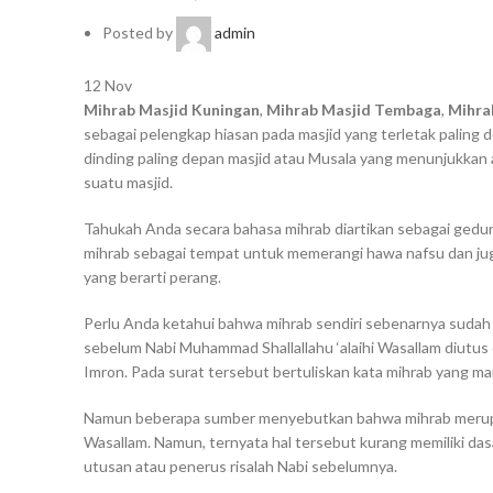
Posted by
admin
12
Nov
Mihrab Masjid Kuningan
,
Mihrab Masjid Tembaga
,
Mihra
sebagai pelengkap hiasan pada masjid yang terletak paling 
dinding paling depan masjid atau Musala yang menunjukkan
suatu masjid.
Tahukah Anda secara bahasa mihrab diartikan sebagai ged
mihrab sebagai tempat untuk memerangi hawa nafsu dan juga 
yang berarti perang.
Perlu Anda ketahui bahwa mihrab sendiri sebenarnya sudah 
sebelum Nabi Muhammad Shallallahu ‘alaihi Wasallam diutus o
Imron. Pada surat tersebut bertuliskan kata mihrab yang man
Namun beberapa sumber menyebutkan bahwa mihrab merupakan
Wasallam. Namun, ternyata hal tersebut kurang memiliki da
utusan atau penerus risalah Nabi sebelumnya.