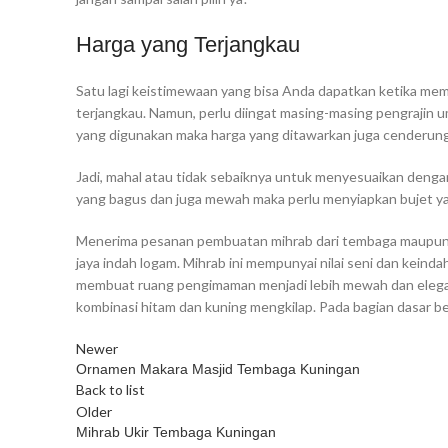
Harga yang Terjangkau
Satu lagi keistimewaan yang bisa Anda dapatkan ketika mem
terjangkau. Namun, perlu diingat masing-masing pengrajin
yang digunakan maka harga yang ditawarkan juga cenderung 
Jadi, mahal atau tidak sebaiknya untuk menyesuaikan denga
yang bagus dan juga mewah maka perlu menyiapkan bujet ya
Menerima pesanan pembuatan mihrab dari tembaga maupun ku
jaya indah logam. Mihrab ini mempunyai nilai seni dan keind
membuat ruang pengimaman menjadi lebih mewah dan elegan.
kombinasi hitam dan kuning mengkilap. Pada bagian dasar ber
Newer
Ornamen Makara Masjid Tembaga Kuningan
Back to list
Older
Mihrab Ukir Tembaga Kuningan