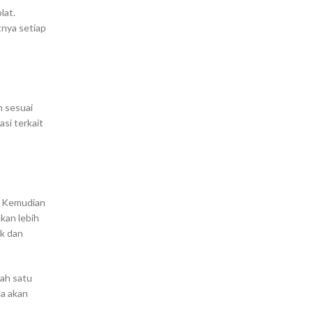
lat.
tnya setiap
h sesuai
si terkait
. Kemudian
kan lebih
ik dan
lah satu
da akan