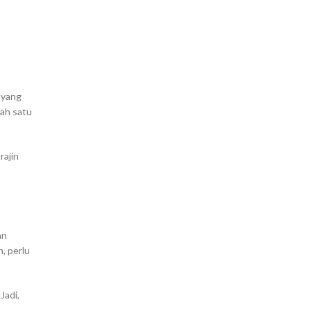
 yang
lah satu
rajin
an
, perlu
Jadi,