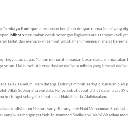
b Tembaga Kuningan
merupakan kerajinan dengan nunsa islami yang di
depan.
Mihrab
merupakan ceruk setengah lingkaran atau tempat kecil yan
 arah kiblat dan merupakan tempat untuk Imam memimpin shalat berjema
ung tinggi atau pagar. Namun menurut sebagian besar ulama mengatakan
setan. Hal tersebut berlandaskan dari kata mihrab yang berasal dari kat
ada sejak sebelum Islam datang. Dulunya mihrab sering digunakan oleh p
leh Allah Subhanahu wata’ala. Hal tersebut dapat dilihat dalam ayat 39 s
a berfungsi sebagai tempat solat Nabi Zakaria ‘Alaihissalam.
 tradisi kaum Nasrani yang dilarang oleh Nabi Muhammad Shallallahu 
sar yang kuat mengingat Nabi Muhammad Shallallahu ‘alaihi Wasallam me