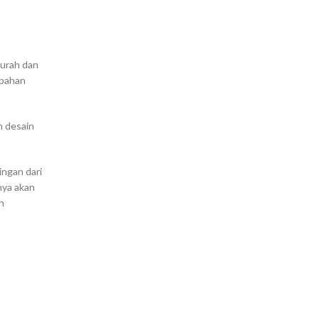
murah dan
 bahan
n desain
ngan dari
nya akan
n