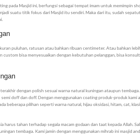
ting pada Masjid ini, berfungsi sebagai tempat imam untuk memimpin sho
adi suatu titik fokus dari Masjid itu sendiri. Maka dari itu, sudah sepatu
i.
gan
kuran puluhan, ratusan atau bahkan ribuan centimeter. Atau bahkan lebi
an custom bisa menyesuaikan dengan kebutuhan pelanggan, bisa konsulta
ingan
terakhir dengan polish sesuai warna natural kuningan ataupun tembaga
g), semi doff dan doff. Dengan menggunakan coating produk-produk kami a
beberapa pilihan seperti warna natural, hijau oksidasi, hitam, cat, klas
ia harus tahan terhadap segala macam godaan dan taat kepada Allah. Sa
 kuningan tembaga. Kami jamin dengan menggunakan mihrab ini masjid an