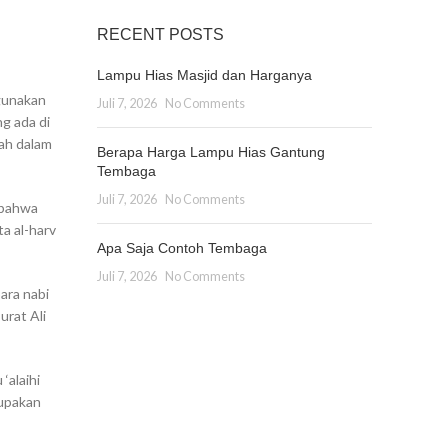
RECENT POSTS
Lampu Hias Masjid dan Harganya
gunakan
Juli 7, 2026
No Comments
g ada di
ah dalam
Berapa Harga Lampu Hias Gantung
Tembaga
Juli 7, 2026
No Comments
 bahwa
a al-harv
Apa Saja Contoh Tembaga
Juli 7, 2026
No Comments
ara nabi
urat Ali
‘alaihi
rupakan