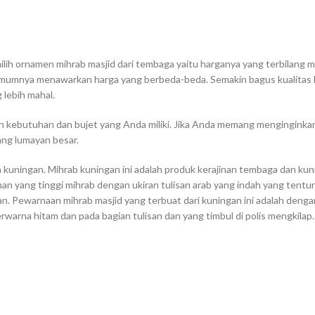
ilih ornamen mihrab masjid dari tembaga yaitu harganya yang terbilang 
 umumnya menawarkan harga yang berbeda-beda. Semakin bagus kualitas
lebih mahal.
n kebutuhan dan bujet yang Anda miliki. Jika Anda memang menginginka
ng lumayan besar.
ningan. Mihrab kuningan ini adalah produk kerajinan tembaga dan kuni
ahan yang tinggi mihrab dengan ukiran tulisan arab yang indah yang tentu
 Pewarnaan mihrab masjid yang terbuat dari kuningan ini adalah denga
warna hitam dan pada bagian tulisan dan yang timbul di polis mengkilap.