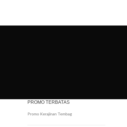
IYAN ART
PORTFOLIO
CONTACT US
PROMO TERBATAS
Promo Kerajinan Tembag