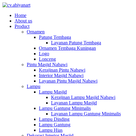
Home
About us
Product
Ornamen
Patung Tembaga
Layanan Patung Tembaga
Ornamen Tembaga Kuningan
Logo
Lonceng
Pintu Masjid Nabawi
Kerajinan Pintu Nabawi
Interior Masjid Nabawi
Layanan Pintu Masjid Nabawi
Lampu
Lampu Masjid
Kerajinan Lampu Masjid Nabawi
Layanan Lampu Masjid
Lampu Gantung Minimalis
Layanan Lampu Gantung Minimalis
Lampu Dinding
Lampu Gantung
Lampu Hias
Dekorasi Interior Masjid