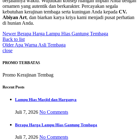
berjalannya waktu. Wujudkan konsep ruangan impian Anda dengan
ornamen yang autentik dan berkarakter. Percayakan segala
kebutuhan kerajinan tembaga serta kuningan Anda kepada
CV.
Abiyan Art
, dan biarkan karya kriya kami menjadi pusat perhatian
di hunian Anda.
Newer
Berapa Harga Lampu Hias Gantung Tembaga
Back to list
Older
Apa Warna Asli Tembaga
close
PROMO TERBATAS
Promo Kerajinan Tembag
Recent Posts
Lampu Hias Masjid dan Harganya
Juli 7, 2026
No Comments
Berapa Harga Lampu Hias Gantung Tembaga
Juli 7, 2026
No Comments