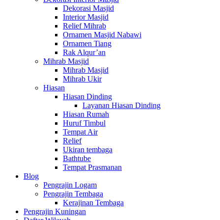
Dekorasi Masjid
Interior Masjid
Relief Mihrab
Ornamen Masjid Nabawi
Ornamen Tiang
Rak Alqur’an
Mihrab Masjid
Mihrab Masjid
Mihrab Ukir
Hiasan
Hiasan Dinding
Layanan Hiasan Dinding
Hiasan Rumah
Huruf Timbul
Tempat Air
Relief
Ukiran tembaga
Bathtube
Tempat Prasmanan
Blog
Pengrajin Logam
Pengrajin Tembaga
Kerajinan Tembaga
Pengrajin Kuningan