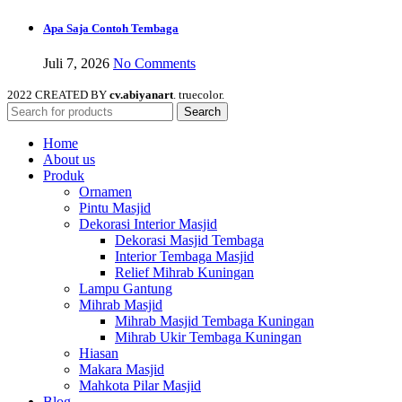
Apa Saja Contoh Tembaga
Juli 7, 2026
No Comments
2022 CREATED BY
cv.abiyanart
. truecolor.
Search
Home
About us
Produk
Ornamen
Pintu Masjid
Dekorasi Interior Masjid
Dekorasi Masjid Tembaga
Interior Tembaga Masjid
Relief Mihrab Kuningan
Lampu Gantung
Mihrab Masjid
Mihrab Masjid Tembaga Kuningan
Mihrab Ukir Tembaga Kuningan
Hiasan
Makara Masjid
Mahkota Pilar Masjid
Blog