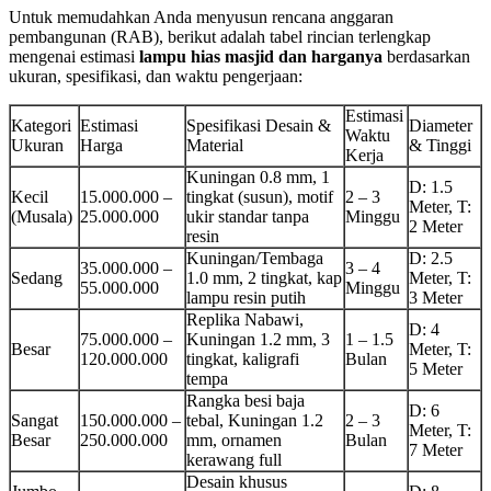
Untuk memudahkan Anda menyusun rencana anggaran
pembangunan (RAB), berikut adalah tabel rincian terlengkap
mengenai estimasi
lampu hias masjid dan harganya
berdasarkan
ukuran, spesifikasi, dan waktu pengerjaan:
Estimasi
Kategori
Estimasi
Spesifikasi Desain &
Diameter
Waktu
Ukuran
Harga
Material
& Tinggi
Kerja
Kuningan 0.8 mm, 1
D: 1.5
Kecil
15.000.000 –
tingkat (susun), motif
2 – 3
Meter, T:
(Musala)
25.000.000
ukir standar tanpa
Minggu
2 Meter
resin
Kuningan/Tembaga
D: 2.5
35.000.000 –
3 – 4
Sedang
1.0 mm, 2 tingkat, kap
Meter, T:
55.000.000
Minggu
lampu resin putih
3 Meter
Replika Nabawi,
D: 4
75.000.000 –
Kuningan 1.2 mm, 3
1 – 1.5
Besar
Meter, T:
120.000.000
tingkat, kaligrafi
Bulan
5 Meter
tempa
Rangka besi baja
D: 6
Sangat
150.000.000 –
tebal, Kuningan 1.2
2 – 3
Meter, T:
Besar
250.000.000
mm, ornamen
Bulan
7 Meter
kerawang full
Desain khusus