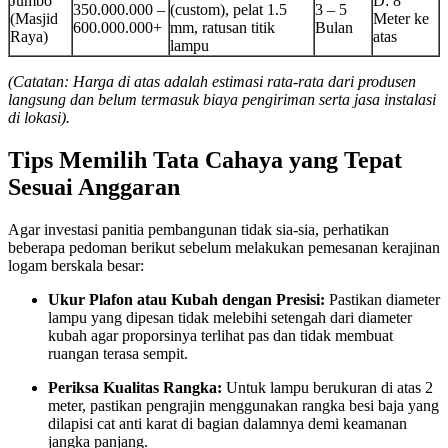
Jumbo
D: 8
350.000.000 –
(custom), pelat 1.5
3 – 5
(Masjid
Meter ke
600.000.000+
mm, ratusan titik
Bulan
Raya)
atas
lampu
(Catatan: Harga di atas adalah estimasi rata-rata dari produsen
langsung dan belum termasuk biaya pengiriman serta jasa instalasi
di lokasi).
Tips Memilih Tata Cahaya yang Tepat
Sesuai Anggaran
Agar investasi panitia pembangunan tidak sia-sia, perhatikan
beberapa pedoman berikut sebelum melakukan pemesanan kerajinan
logam berskala besar:
Ukur Plafon atau Kubah dengan Presisi:
Pastikan diameter
lampu yang dipesan tidak melebihi setengah dari diameter
kubah agar proporsinya terlihat pas dan tidak membuat
ruangan terasa sempit.
Periksa Kualitas Rangka:
Untuk lampu berukuran di atas 2
meter, pastikan pengrajin menggunakan rangka besi baja yang
dilapisi cat anti karat di bagian dalamnya demi keamanan
jangka panjang.