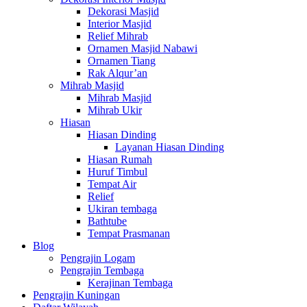
Dekorasi Masjid
Interior Masjid
Relief Mihrab
Ornamen Masjid Nabawi
Ornamen Tiang
Rak Alqur’an
Mihrab Masjid
Mihrab Masjid
Mihrab Ukir
Hiasan
Hiasan Dinding
Layanan Hiasan Dinding
Hiasan Rumah
Huruf Timbul
Tempat Air
Relief
Ukiran tembaga
Bathtube
Tempat Prasmanan
Blog
Pengrajin Logam
Pengrajin Tembaga
Kerajinan Tembaga
Pengrajin Kuningan