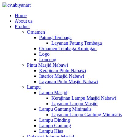
Home
About us
Product
Ornamen
Patung Tembaga
Layanan Patung Tembaga
Ornamen Tembaga Kuningan
Logo
Lonceng
Pintu Masjid Nabawi
Kerajinan Pintu Nabawi
Interior Masjid Nabawi
Layanan Pintu Masjid Nabawi
Lampu
Lampu Masjid
Kerajinan Lampu Masjid Nabawi
Layanan Lampu Masjid
Lampu Gantung Minimalis
Layanan Lampu Gantung Minimalis
Lampu Dinding
Lampu Gantung
Lampu Hias
Dekorasi Interior Masjid