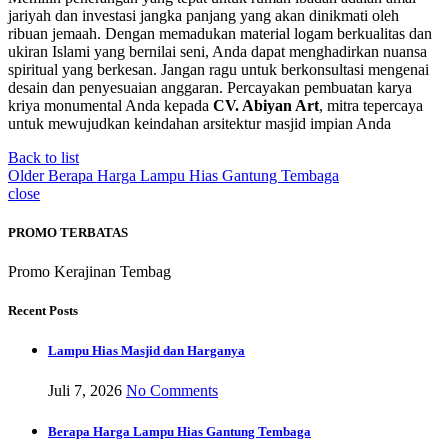
jariyah dan investasi jangka panjang yang akan dinikmati oleh
ribuan jemaah. Dengan memadukan material logam berkualitas dan
ukiran Islami yang bernilai seni, Anda dapat menghadirkan nuansa
spiritual yang berkesan. Jangan ragu untuk berkonsultasi mengenai
desain dan penyesuaian anggaran. Percayakan pembuatan karya
kriya monumental Anda kepada
CV. Abiyan Art
, mitra tepercaya
untuk mewujudkan keindahan arsitektur masjid impian Anda
Back to list
Older
Berapa Harga Lampu Hias Gantung Tembaga
close
PROMO TERBATAS
Promo Kerajinan Tembag
Recent Posts
Lampu Hias Masjid dan Harganya
Juli 7, 2026
No Comments
Berapa Harga Lampu Hias Gantung Tembaga