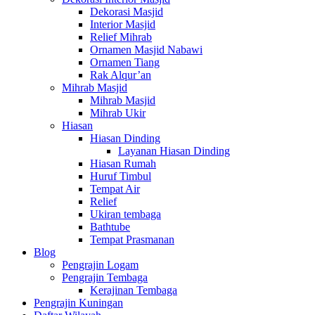
Dekorasi Masjid
Interior Masjid
Relief Mihrab
Ornamen Masjid Nabawi
Ornamen Tiang
Rak Alqur’an
Mihrab Masjid
Mihrab Masjid
Mihrab Ukir
Hiasan
Hiasan Dinding
Layanan Hiasan Dinding
Hiasan Rumah
Huruf Timbul
Tempat Air
Relief
Ukiran tembaga
Bathtube
Tempat Prasmanan
Blog
Pengrajin Logam
Pengrajin Tembaga
Kerajinan Tembaga
Pengrajin Kuningan