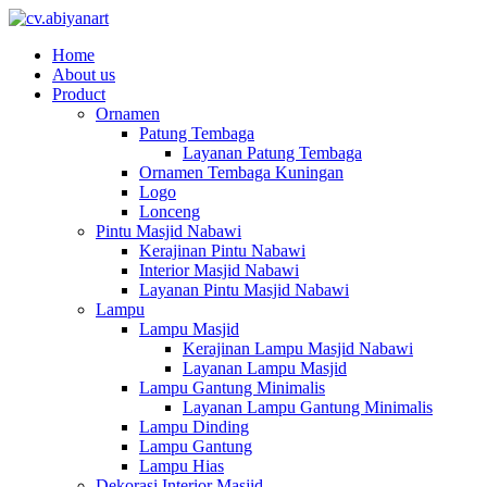
Home
About us
Product
Ornamen
Patung Tembaga
Layanan Patung Tembaga
Ornamen Tembaga Kuningan
Logo
Lonceng
Pintu Masjid Nabawi
Kerajinan Pintu Nabawi
Interior Masjid Nabawi
Layanan Pintu Masjid Nabawi
Lampu
Lampu Masjid
Kerajinan Lampu Masjid Nabawi
Layanan Lampu Masjid
Lampu Gantung Minimalis
Layanan Lampu Gantung Minimalis
Lampu Dinding
Lampu Gantung
Lampu Hias
Dekorasi Interior Masjid