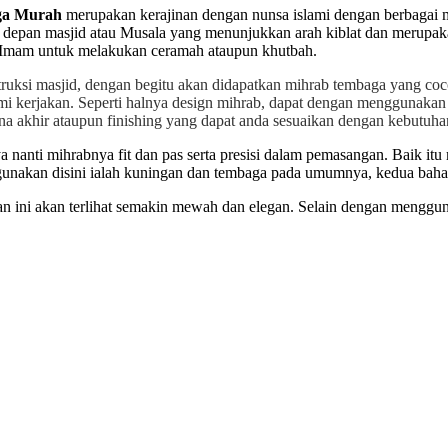
ga Murah
merupakan kerajinan dengan nunsa islami dengan berbagai m
ling depan masjid atau Musala yang menunjukkan arah kiblat dan merup
t Imam untuk melakukan ceramah ataupun khutbah.
ruksi masjid, dengan begitu akan didapatkan mihrab tembaga yang coc
i kerjakan. Seperti halnya design mihrab, dapat dengan menggunakan
rna akhir ataupun finishing yang dapat anda sesuaikan dengan kebutuha
anti mihrabnya fit dan pas serta presisi dalam pemasangan. Baik itu 
unakan disini ialah kuningan dan tembaga pada umumnya, kedua baha
nan ini akan terlihat semakin mewah dan elegan. Selain dengan mengg