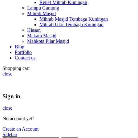
Relief Mihrab Kuningan
Lampu Gantung
Mihrab Masjid
Mihrab Masjid Tembaga Kuningan
Mihrab Ukir Tembaga Kuningan
Hiasan
Makara Masjid
Mahkota Pilar Masjid
Blog
Portfolio
Contact us
Shopping cart
close
Sign in
close
No account yet?
Create an Account
Sidebar