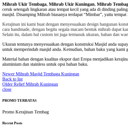
Mihrab Ukir Tembaga
,
Mihrab Ukir Kuningan
,
Mihrab Temba
ceruk setengah lingkaran atau tempat kecil yang ada di dinding pa
masjid. Disamping Mihrab biasanya terdapat “Mimbar”, yaitu tempa
Kerajinan ini kami buat dengan menyesuaikan design bangunan konst
cara handmade, dengan begitu segala macam bentuk mihrab dapat kam
Selain itu, dalam hal custom ini juga termasuk ukuran, bahan dan wa
Ukuran tentunya menyesuaikan dengan konstruksi Masjid anda supaya n
untuk memperindah masjid anda. Kemudian, bahan baku yang kami g
Material bahan dengan kualitas ekspor dari Eropa menjadikan keraji
aluminium dan stainless untuk opsi bahan baku.
Newer
Mihrab Masjid Tembaga Kuningan
Back to list
Older
Relief Mihrab Kuningan
close
PROMO TERBATAS
Promo Kerajinan Tembag
Recent Posts