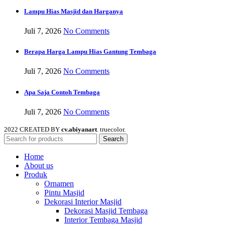
Lampu Hias Masjid dan Harganya
Juli 7, 2026
No Comments
Berapa Harga Lampu Hias Gantung Tembaga
Juli 7, 2026
No Comments
Apa Saja Contoh Tembaga
Juli 7, 2026
No Comments
2022 CREATED BY
cv.abiyanart
. truecolor.
Search
Home
About us
Produk
Ornamen
Pintu Masjid
Dekorasi Interior Masjid
Dekorasi Masjid Tembaga
Interior Tembaga Masjid