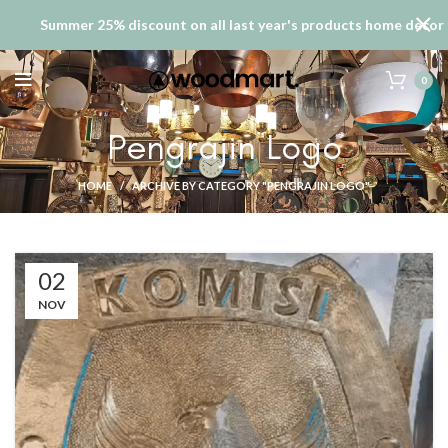
Summer 25% discount on all last year's products home decor
0
Pengrajin Logo
HOME
ARCHIVE BY CATEGORY "PENGRAJIN LOGO"
02
NOV