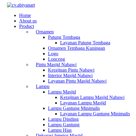
Home
About us
Product
Ornamen
Patung Tembaga
Layanan Patung Tembaga
Ornamen Tembaga Kuningan
Logo
Lonceng
Pintu Masjid Nabawi
Kerajinan Pintu Nabawi
Interior Masjid Nabawi
Layanan Pintu Masjid Nabawi
Lampu
Lampu Masjid
Kerajinan Lampu Masjid Nabawi
Layanan Lampu Masjid
Lampu Gantung Minimalis
Layanan Lampu Gantung Minimalis
Lampu Dinding
Lampu Gantung
Lampu Hias
Dekorasi Interior Masjid