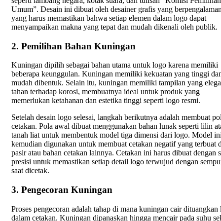
seperti lambang negara, kotak suara, dan tulisan “Komisi Pemilihan
Umum”. Desain ini dibuat oleh desainer grafis yang berpengalaman
yang harus memastikan bahwa setiap elemen dalam logo dapat
menyampaikan makna yang tepat dan mudah dikenali oleh publik.
2. Pemilihan Bahan Kuningan
Kuningan dipilih sebagai bahan utama untuk logo karena memiliki
beberapa keunggulan. Kuningan memiliki kekuatan yang tinggi da
mudah dibentuk. Selain itu, kuningan memiliki tampilan yang eleg
tahan terhadap korosi, membuatnya ideal untuk produk yang
memerlukan ketahanan dan estetika tinggi seperti logo resmi.
Setelah desain logo selesai, langkah berikutnya adalah membuat po
cetakan. Pola awal dibuat menggunakan bahan lunak seperti lilin a
tanah liat untuk membentuk model tiga dimensi dari logo. Model in
kemudian digunakan untuk membuat cetakan negatif yang terbuat d
pasir atau bahan cetakan lainnya. Cetakan ini harus dibuat dengan 
presisi untuk memastikan setiap detail logo terwujud dengan sempu
saat dicetak.
3. Pengecoran Kuningan
Proses pengecoran adalah tahap di mana kuningan cair dituangkan 
dalam cetakan. Kuningan dipanaskan hingga mencair pada suhu sek