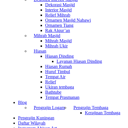
Dekorasi Masjid
Interior Masjid
Relief Mihrab
Ornamen Masjid Nabawi
Ornamen Tiang
Rak Alqur’an
Mihrab Masjid
Mihrab Masjid
Mihrab Ukir
Hiasan
Hiasan Dinding
Layanan Hiasan Dinding
Hiasan Rumah
Huruf Timbul
Tempat Air
Relief
Ukiran tembaga
Bathtube
Tempat Prasmanan
Blog
Pengrajin Logam
Pengrajin Tembaga
Kerajinan Tembaga
Pengrajin Kuningan
Daftar Wilayah