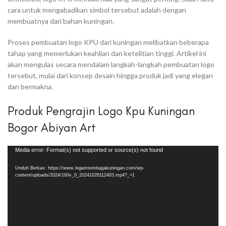
cara untuk mengabadikan simbol tersebut adalah dengan
membuatnya dari bahan kuningan.
Proses pembuatan logo KPU dari kuningan melibatkan beberapa
tahap yang memerlukan keahlian dan ketelitian tinggi. Artikel ini
akan mengulas secara mendalam langkah-langkah pembuatan logo
tersebut, mulai dari konsep desain hingga produk jadi yang elegan
dan bermakna.
Produk Pengrajin Logo Kpu Kuningan
Bogor Abiyan Art
Pemutar
Media error: Format(s) not supported or source(s) not found
Video
Unduh Berkas: https://www.logamtembagakuningan.com/wp-
content/uploads/2024/10/lv_0_20241028112403.mp4?_=1