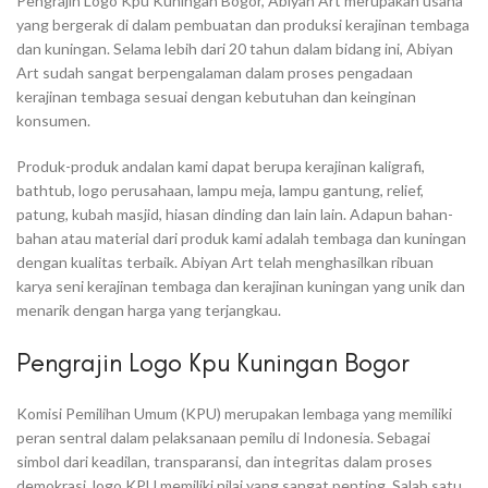
Pengrajin Logo Kpu Kuningan Bogor, Abiyan Art merupakan usaha
yang bergerak di dalam pembuatan dan produksi kerajinan tembaga
dan kuningan. Selama lebih dari 20 tahun dalam bidang ini, Abiyan
Art sudah sangat berpengalaman dalam proses pengadaan
kerajinan tembaga sesuai dengan kebutuhan dan keinginan
konsumen.
Produk-produk andalan kami dapat berupa kerajinan kaligrafi,
bathtub, logo perusahaan, lampu meja, lampu gantung, relief,
patung, kubah masjid, hiasan dinding dan lain lain. Adapun bahan-
bahan atau material dari produk kami adalah tembaga dan kuningan
dengan kualitas terbaik. Abiyan Art telah menghasilkan ribuan
karya seni kerajinan tembaga dan kerajinan kuningan yang unik dan
menarik dengan harga yang terjangkau.
Pengrajin Logo Kpu Kuningan Bogor
Komisi Pemilihan Umum (KPU) merupakan lembaga yang memiliki
peran sentral dalam pelaksanaan pemilu di Indonesia. Sebagai
simbol dari keadilan, transparansi, dan integritas dalam proses
demokrasi, logo KPU memiliki nilai yang sangat penting. Salah satu