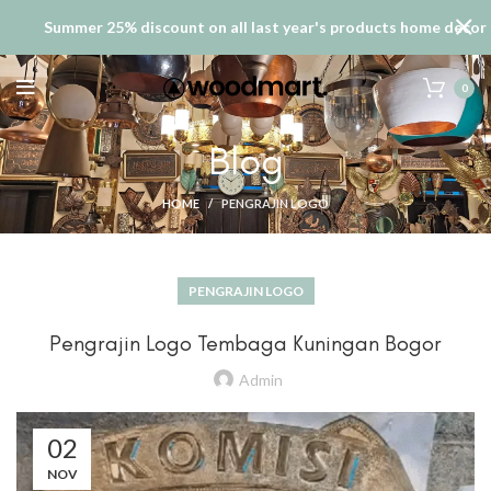
Summer 25% discount on all last year's products home decor
0
Blog
HOME
PENGRAJIN LOGO
PENGRAJIN LOGO
Pengrajin Logo Tembaga Kuningan Bogor
Admin
02
NOV