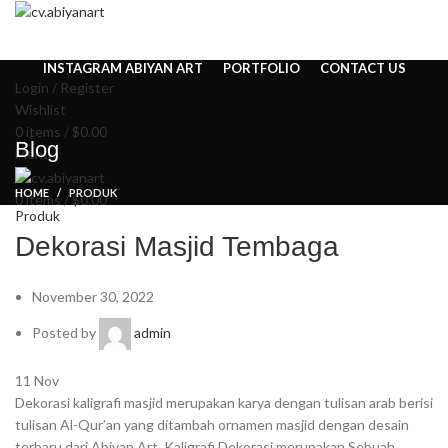
HOME
ABOUT US
PRODUCT
BLOG
PENGRAJIN KUNINGAN
DAFTAR WILAYAH
INSTAGRAM ABIYAN ART
PORTFOLIO
CONTACT US
Login / Register
Wishlist
0
items
/
$
0.00
Blog
Menu
HOME
PRODUK
0
items
/
$
0.00
Produk
Dekorasi Masjid Tembaga
November 30, 2022
Posted by
admin
11
Nov
Dekorasi kaligrafi masjid merupakan karya dengan tulisan arab berisi
tulisan Al-Qur’an yang ditambah ornamen masjid dengan desain
terbaru dari Abiyan Art. Kaligrafi Dekorasi merupakan Sebuah