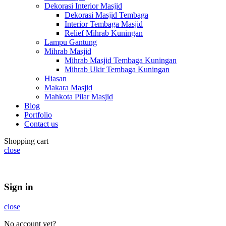
Dekorasi Interior Masjid
Dekorasi Masjid Tembaga
Interior Tembaga Masjid
Relief Mihrab Kuningan
Lampu Gantung
Mihrab Masjid
Mihrab Masjid Tembaga Kuningan
Mihrab Ukir Tembaga Kuningan
Hiasan
Makara Masjid
Mahkota Pilar Masjid
Blog
Portfolio
Contact us
Shopping cart
close
Summer 25% discount on all last year's products home decor
Sign in
close
No account yet?