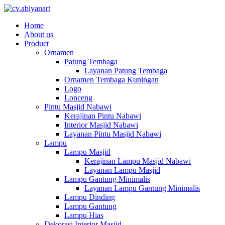
Home
About us
Product
Ornamen
Patung Tembaga
Layanan Patung Tembaga
Ornamen Tembaga Kuningan
Logo
Lonceng
Pintu Masjid Nabawi
Kerajinan Pintu Nabawi
Interior Masjid Nabawi
Layanan Pintu Masjid Nabawi
Lampu
Lampu Masjid
Kerajinan Lampu Masjid Nabawi
Layanan Lampu Masjid
Lampu Gantung Minimalis
Layanan Lampu Gantung Minimalis
Lampu Dinding
Lampu Gantung
Lampu Hias
Dekorasi Interior Masjid