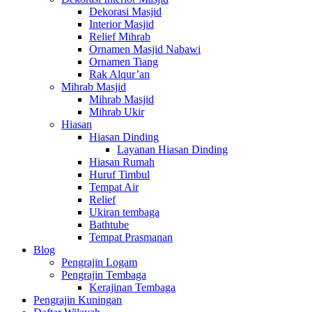
Dekorasi Masjid
Interior Masjid
Relief Mihrab
Ornamen Masjid Nabawi
Ornamen Tiang
Rak Alqur’an
Mihrab Masjid
Mihrab Masjid
Mihrab Ukir
Hiasan
Hiasan Dinding
Layanan Hiasan Dinding
Hiasan Rumah
Huruf Timbul
Tempat Air
Relief
Ukiran tembaga
Bathtube
Tempat Prasmanan
Blog
Pengrajin Logam
Pengrajin Tembaga
Kerajinan Tembaga
Pengrajin Kuningan