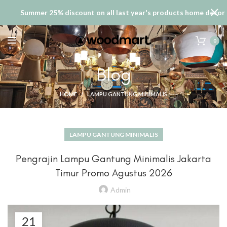
Summer 25% discount on all last year's products home decor
0
Blog
HOME
LAMPU GANTUNG MINIMALIS
LAMPU GANTUNG MINIMALIS
Pengrajin Lampu Gantung Minimalis Jakarta
Timur Promo Agustus 2026
Admin
21