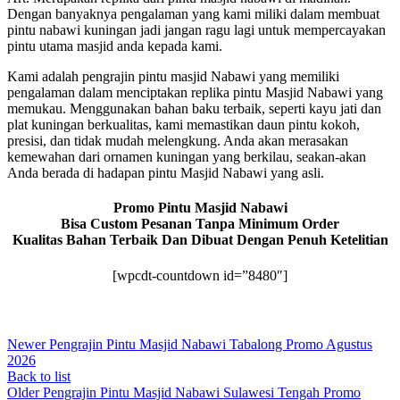
Dengan banyaknya pengalaman yang kami miliki dalam membuat
pintu nabawi kuningan jadi jangan ragu lagi untuk mempercayakan
pintu utama masjid anda kepada kami.
Kami adalah pengrajin pintu masjid Nabawi yang memiliki
pengalaman dalam menciptakan replika pintu Masjid Nabawi yang
memukau. Menggunakan bahan baku terbaik, seperti kayu jati dan
plat kuningan berkualitas, kami memastikan daun pintu kokoh,
presisi, dan tidak mudah melengkung. Anda akan merasakan
kemewahan dari ornamen kuningan yang berkilau, seakan-akan
Anda berada di hadapan pintu Masjid Nabawi yang asli.
Promo Pintu Masjid Nabawi
Bisa Custom Pesanan Tanpa Minimum Order
Kualitas Bahan Terbaik Dan Dibuat Dengan Penuh Ketelitian
[wpcdt-countdown id=”8480″]
Newer
Pengrajin Pintu Masjid Nabawi Tabalong Promo Agustus
2026
Back to list
Older
Pengrajin Pintu Masjid Nabawi Sulawesi Tengah Promo