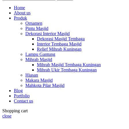
Home
About us
Produk
Ornamen
Pintu Masjid
Dekorasi Interior Masjid
Dekorasi Masjid Tembaga
Interior Tembaga Masjid
Relief Mihrab Kuningan
Lampu Gantung
Mihrab Masjid
Mihrab Masjid Tembaga Kuningan
Mihrab Ukir Tembaga Kuningan
Hiasan
Makara Masjid
Mahkota Pilar Masjid
Blog
Portfolio
Contact us
Shopping cart
close
Summer 25% discount on all last year's products home decor