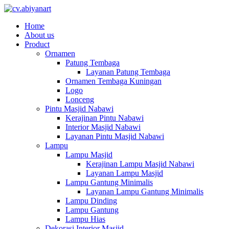
Home
About us
Product
Ornamen
Patung Tembaga
Layanan Patung Tembaga
Ornamen Tembaga Kuningan
Logo
Lonceng
Pintu Masjid Nabawi
Kerajinan Pintu Nabawi
Interior Masjid Nabawi
Layanan Pintu Masjid Nabawi
Lampu
Lampu Masjid
Kerajinan Lampu Masjid Nabawi
Layanan Lampu Masjid
Lampu Gantung Minimalis
Layanan Lampu Gantung Minimalis
Lampu Dinding
Lampu Gantung
Lampu Hias
Dekorasi Interior Masjid