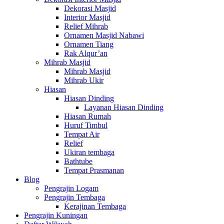
Dekorasi Masjid
Interior Masjid
Relief Mihrab
Ornamen Masjid Nabawi
Ornamen Tiang
Rak Alqur’an
Mihrab Masjid
Mihrab Masjid
Mihrab Ukir
Hiasan
Hiasan Dinding
Layanan Hiasan Dinding
Hiasan Rumah
Huruf Timbul
Tempat Air
Relief
Ukiran tembaga
Bathtube
Tempat Prasmanan
Blog
Pengrajin Logam
Pengrajin Tembaga
Kerajinan Tembaga
Pengrajin Kuningan