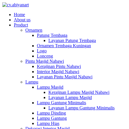
Home
About us
Product
Ornamen
Patung Tembaga
Layanan Patung Tembaga
Ornamen Tembaga Kuningan
Logo
Lonceng
Pintu Masjid Nabawi
Kerajinan Pintu Nabawi
Interior Masjid Nabawi
Layanan Pintu Masjid Nabawi
Lampu
Lampu Masjid
Kerajinan Lampu Masjid Nabawi
Layanan Lampu Masjid
Lampu Gantung Minimalis
Layanan Lampu Gantung Minimalis
Lampu Dinding
Lampu Gantung
Lampu Hias
Dekorasi Interior Masjid