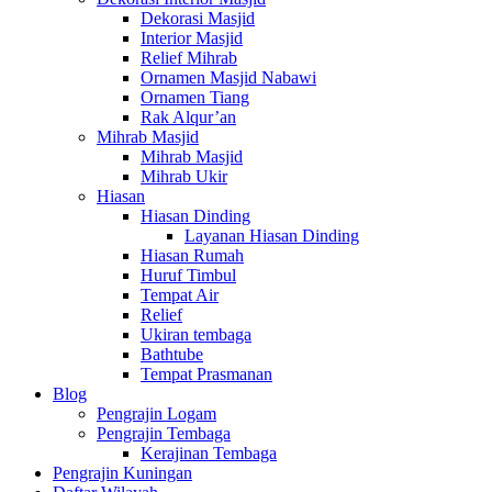
Dekorasi Masjid
Interior Masjid
Relief Mihrab
Ornamen Masjid Nabawi
Ornamen Tiang
Rak Alqur’an
Mihrab Masjid
Mihrab Masjid
Mihrab Ukir
Hiasan
Hiasan Dinding
Layanan Hiasan Dinding
Hiasan Rumah
Huruf Timbul
Tempat Air
Relief
Ukiran tembaga
Bathtube
Tempat Prasmanan
Blog
Pengrajin Logam
Pengrajin Tembaga
Kerajinan Tembaga
Pengrajin Kuningan