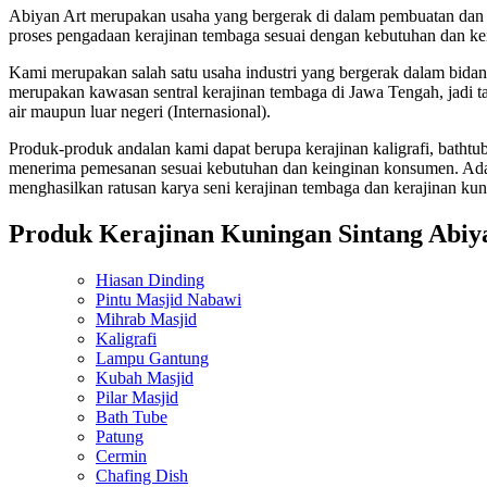
Abiyan Art merupakan usaha yang bergerak di dalam pembuatan dan p
proses pengadaan kerajinan tembaga sesuai dengan kebutuhan dan k
Kami merupakan salah satu usaha industri yang bergerak dalam bida
merupakan kawasan sentral kerajinan tembaga di Jawa Tengah, jadi tak
air maupun luar negeri (Internasional).
Produk-produk andalan kami dapat berupa kerajinan kaligrafi, bathtub
menerima pemesanan sesuai kebutuhan dan keinginan konsumen. Adapu
menghasilkan ratusan karya seni kerajinan tembaga dan kerajinan ku
Produk Kerajinan Kuningan Sintang Abiy
Hiasan Dinding
Pintu Masjid Nabawi
Mihrab Masjid
Kaligrafi
Lampu Gantung
Kubah Masjid
Pilar Masjid
Bath Tube
Patung
Cermin
Chafing Dish