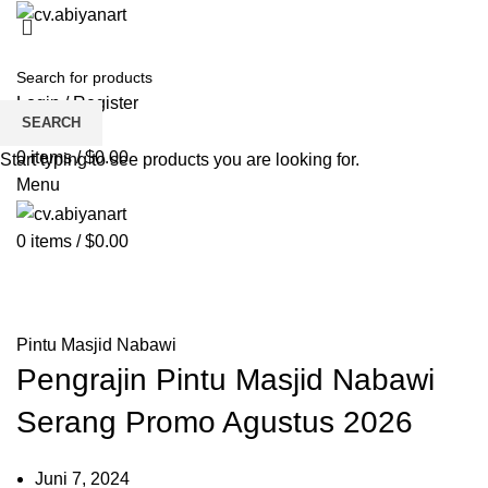
HOME
ABOUT US
PRODUCT
BLOG
PENGRAJIN KUNINGAN
DAFTAR WILAYAH
INSTAGRAM ABIYAN ART
PORTFOLIO
CONTACT US
Login / Register
SEARCH
Wishlist
0
items
/
$
0.00
Start typing to see products you are looking for.
Menu
0
items
/
$
0.00
Blog
HOME
PINTU MASJID NABAWI
Pintu Masjid Nabawi
Pengrajin Pintu Masjid Nabawi
Serang Promo Agustus 2026
Juni 7, 2024