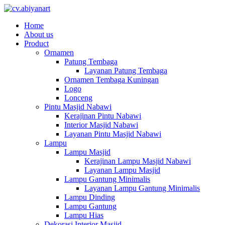
Home
About us
Product
Ornamen
Patung Tembaga
Layanan Patung Tembaga
Ornamen Tembaga Kuningan
Logo
Lonceng
Pintu Masjid Nabawi
Kerajinan Pintu Nabawi
Interior Masjid Nabawi
Layanan Pintu Masjid Nabawi
Lampu
Lampu Masjid
Kerajinan Lampu Masjid Nabawi
Layanan Lampu Masjid
Lampu Gantung Minimalis
Layanan Lampu Gantung Minimalis
Lampu Dinding
Lampu Gantung
Lampu Hias
Dekorasi Interior Masjid