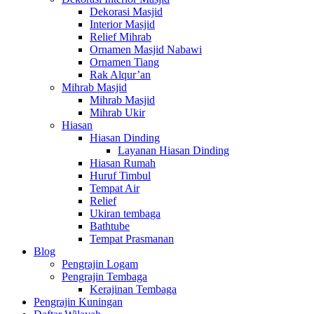
Dekorasi Masjid
Interior Masjid
Relief Mihrab
Ornamen Masjid Nabawi
Ornamen Tiang
Rak Alqur’an
Mihrab Masjid
Mihrab Masjid
Mihrab Ukir
Hiasan
Hiasan Dinding
Layanan Hiasan Dinding
Hiasan Rumah
Huruf Timbul
Tempat Air
Relief
Ukiran tembaga
Bathtube
Tempat Prasmanan
Blog
Pengrajin Logam
Pengrajin Tembaga
Kerajinan Tembaga
Pengrajin Kuningan