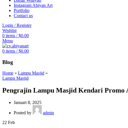
Daftar Wilayah
Instagram Abiyan Art
Portfolio
Contact us
Login / Register
Wishlist
0
items
/
$
0.00
Menu
0
items
/
$
0.00
Blog
Home
»
Lampu Masjid
»
Lampu Masjid
Pengrajin Lampu Masjid Kendari Promo 
Januari 8, 2025
Posted by
admin
22
Feb